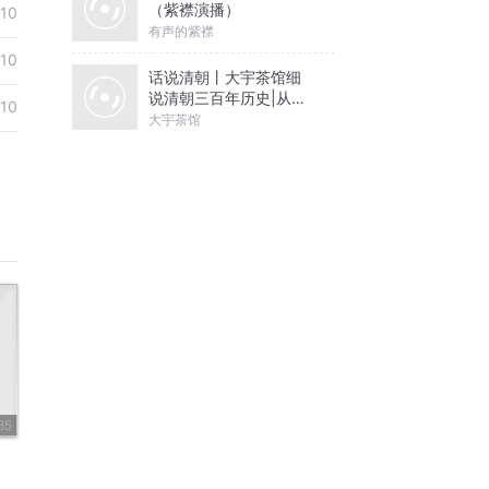
（紫襟演播）
10
有声的紫襟
10
话说清朝丨大宇茶馆细
说清朝三百年历史|从努
10
尔哈赤到末代皇帝溥仪|
大宇茶馆
康熙雍正乾隆
35