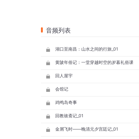
音频列表
湖口至南昌：山水之间的行旅_01
黄陂年俗记：一堂穿越时空的岁暮礼俗课
回人屋宇
会馆记
鸡鸣岛奇事
回教袚斋记_01
金屑飞时——晚清元夕宫廷记_01