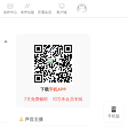
创作中心
有声出版
开通会员
客户端
下载
手机APP
7天免费畅听
10万本会员专辑
手机版
声音主播