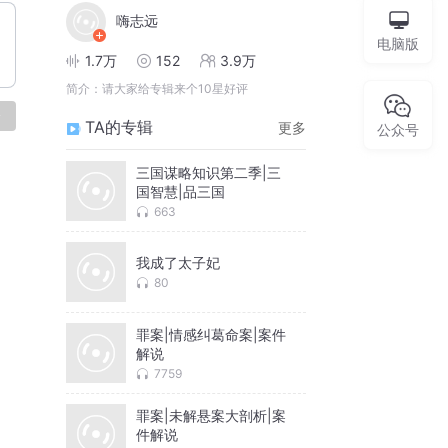
嗨志远
电脑版
1.7万
152
3.9万
简介：
请大家给专辑来个10星好评
论
TA的专辑
更多
公众号
三国谋略知识第二季|三
国智慧|品三国
663
我成了太子妃
80
罪案|情感纠葛命案|案件
解说
7759
罪案|未解悬案大剖析|案
件解说