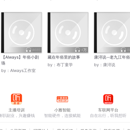
4685
4万
8
【Always】年俗小剧
藏在年俗里的故事
康浔说--老九江年俗
场
by：
布丁童学
by：
康浔说
by：
Always工作室
主播培训
小雅智能
车联网平台
兼职副业，兴趣赚钱
智能硬件，连接赋能
自在出行，听我想听