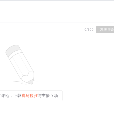
发表评
0
/
300
有评论，下载
喜马拉雅
与主播互动