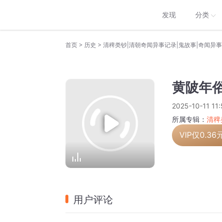
发现
分类
>
>
首页
历史
清稗类钞|清朝奇闻异事记录|鬼故事|奇闻异事
黄陂年
2025-10-11 11:
所属专辑：
清稗
VIP仅
0.36
用户评论