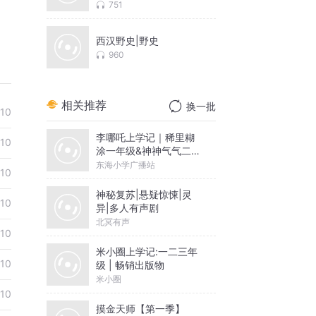
751
西汉野史|野史
960
相关推荐
换一批
10
李哪吒上学记｜稀里糊
10
涂一年级&神神气气二年
级
东海小学广播站
10
神秘复苏|悬疑惊悚|灵
10
异|多人有声剧
北冥有声
10
米小圈上学记:一二三年
10
级 | 畅销出版物
米小圈
10
摸金天师【第一季】