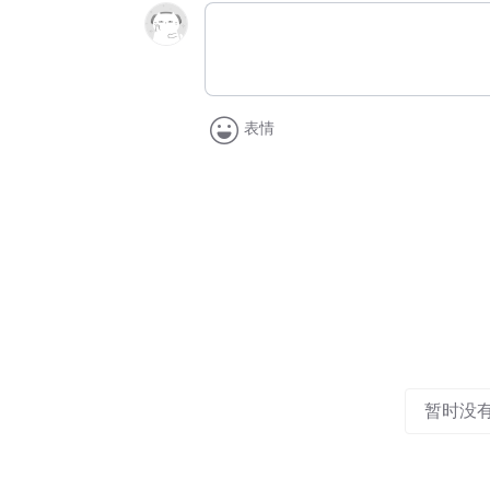
表情
暂时没