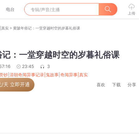
电台
上传
>
|真实
黄陂年俗记：一堂穿越时空的岁暮礼俗课
俗记：一堂穿越时空的岁暮礼俗课
57:16
23:45
3
类钞|清朝奇闻异事记录|鬼故事|奇闻异事|真实
元/天 立即开通
喜欢
下载
分享