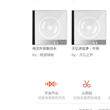
2913
3197
南北年俗集结令
天弘讲故事：年俗
by：
晓鹿喃喃
by：
天弘之声
开放平台
云剪辑
对接海量精彩内容
在线音频剪辑神器