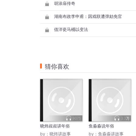
胡涂庙传奇
湖南布政李申甫：因戏联遭弹劾免官
借洋瓷马桶以变法
猜你喜欢
9075
3.3万
晓炜叔叔讲年俗
鱼淼淼说年俗
by：
晓炜讲故事
by：
鱼淼淼讲故事