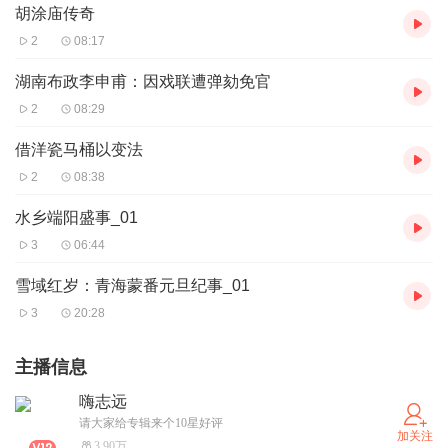
胡涂庙传奇
2
08:17
湖南布政李申甫：因戏联遭弹劾免官
2
08:29
借洋瓷马桶以变法
2
08:38
水乡端阳盛事_01
3
06:44
雪域红岁：青海蒙番元旦纪事_01
3
20:28
主播信息
嗨志远
请大家给专辑来个10星好评
加关注
3.90万