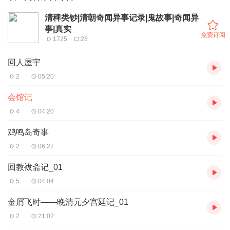
清稗类钞|清朝奇闻异事记录|鬼故事|奇闻异
事|真实
免费订阅
1725
28
回人屋宇
2
05:20
会馆记
4
04:20
鸡鸣岛奇事
2
06:27
回教袚斋记_01
5
04:04
金屑飞时——晚清元夕宫廷记_01
2
21:02