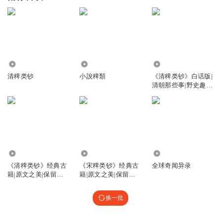
2.88万
439
1.19万
清稗类钞
小說稗類
《清稗类钞》白话版|
清朝那些事|野史趣闻
清朝野史
2.06万
1789
128.41万
《清稗类钞》经典古
《宋稗类钞》经典古
全球奇闻异录
籍|原文之美|保留想
籍|原文之美|保留想
象空间17
象空间11
换一批