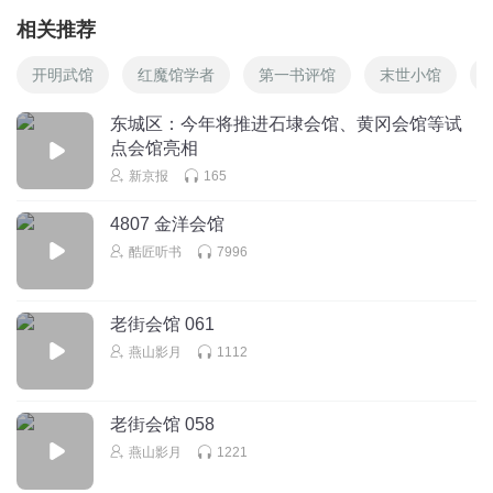
相关推荐
开明武馆
红魔馆学者
第一书评馆
末世小馆
东城区：今年将推进石埭会馆、黄冈会馆等试
点会馆亮相
新京报
165
4807 金洋会馆
酷匠听书
7996
老街会馆 061
燕山影月
1112
老街会馆 058
燕山影月
1221