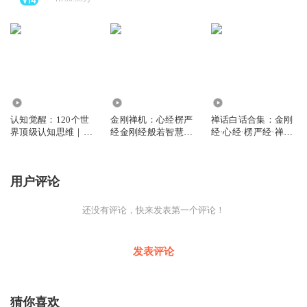
322.90万
144.97万
166.30万
认知觉醒：120个世
金刚禅机：心经楞严
禅话白话合集：金刚
界顶级认知思维｜认
经金刚经般若智慧｜
经·心经·楞严经·禅思
知决定结局
能断一切苦
｜度一切苦
用户评论
还没有评论，快来发表第一个评论！
发表评论
猜你喜欢