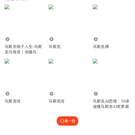
7.79万
3368
1623
马斯克母子人生-马斯
马斯克
马斯克傳
克与母亲｜埃隆马斯
克梅耶｜
1029
6.76万
3064
马斯克传
马斯克传
马斯克AI思维：36讲
读懂马斯克AI世界观
换一批