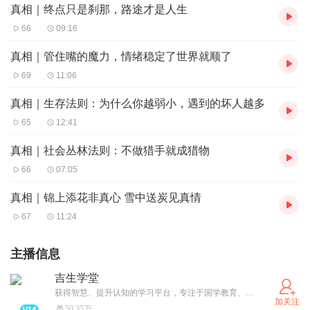
真相｜终点只是刹那，路途才是人生
66
09:16
真相｜管住嘴的魔力，情绪稳定了世界就顺了
69
11:06
真相｜生存法则：为什么你越弱小，遇到的坏人越多
65
12:41
真相｜社会丛林法则：不做猎手就成猎物
66
07:05
真相｜锦上添花非真心 雪中送炭见真情
67
11:24
主播信息
吉生学堂
获得智慧、提升认知的学习平台，专注于国学教育、财商思维、科技前沿等相关内容领域，让我们陪你一起成长！
加关注
50.35万