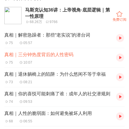
马斯克认知36讲：上帝视角·底层逻辑｜第
一性原理
免费订阅
68.26万
9766
真相｜解密急躁者：那些“老实说”的潜台词
75
05:57
真相｜三分钟热度背后的人性密码
75
10:07
真相｜退休躺椅上的陷阱：为什么悠闲不等于幸福
73
08:21
真相｜你的喜悦可能刺痛了谁：成年人的社交潜规则
74
09:53
真相｜人性的脆弱面：如何避免被坏人利用
68
06:55