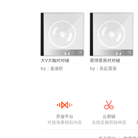
42.7万
5.3万
大V大咖对对碰
星球星座对对碰
by：
嘉速听
by：
辰起晨落
开放平台
云剪辑
对接海量精彩内容
在线音频剪辑神器