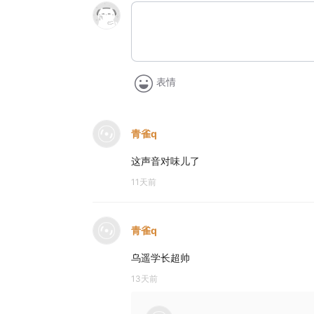
表情
青雀q
这声音对味儿了
11天前
青雀q
乌遥学长超帅
13天前