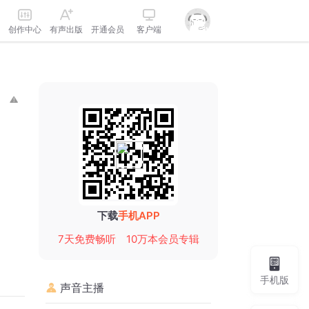
创作中心
有声出版
开通会员
客户端
下载
手机APP
7天免费畅听
10万本会员专辑
手机版
声音主播