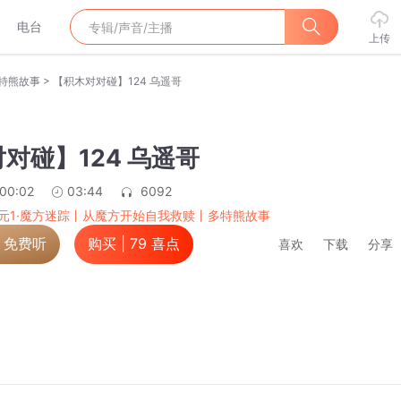
电台
上传
>
特熊故事
【积木对对碰】124 乌遥哥
对碰】124 乌遥哥
:00:02
03:44
6092
元1·魔方迷踪丨从魔方开始自我救赎丨多特熊故事
，免费听
购买 |
79
喜点
喜欢
下载
分享