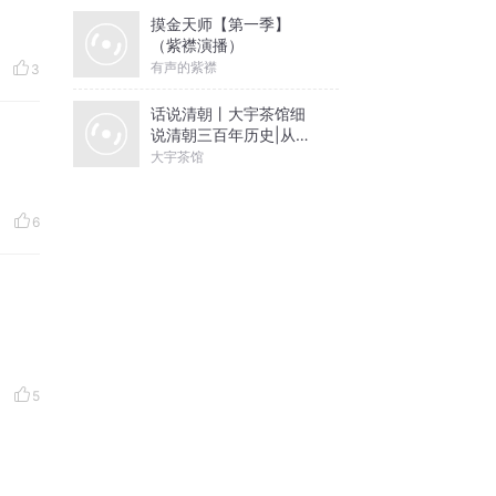
摸金天师【第一季】
（紫襟演播）
有声的紫襟
3
话说清朝丨大宇茶馆细
说清朝三百年历史|从努
尔哈赤到末代皇帝溥仪|
大宇茶馆
康熙雍正乾隆
6
5