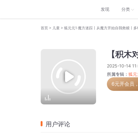
发现
分类
>
>
首页
儿童
狐元元1·魔方迷踪丨从魔方开始自我救赎丨多
【积木对
2025-10-14 11
所属专辑：
狐元
6元开会员
用户评论