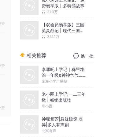
费畅享版丨多特熊故事
21.3万
赞
【双会员畅享版】三国
英灵战记 | 现代三国冒
险 | 多特熊
351.1万
相关推荐
换一批
赞
李哪吒上学记｜稀里糊
涂一年级&神神气气二年
级
东海小学广播站
米小圈上学记:一二三年
级 | 畅销出版物
米小圈
赞
神秘复苏|悬疑惊悚|灵
异|多人有声剧
北冥有声