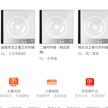
1.6万
4.2万
55.
超能坦克之魔王对对碰
二婚对对碰（精品双
熊出没之春日对对
播）
by：
土豆和妈妈
by：
熊二暴富
by：
念青懿
主播培训
小雅智能
车联网平台
兼职副业，兴趣赚钱
智能硬件，连接赋能
自在出行，听我想听