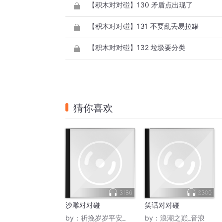
【积木对对碰】130 矛盾点出现了
【积木对对碰】131 不要乱丢易拉罐
【积木对对碰】132 垃圾要分类
猜你喜欢
3186
3300
沙雕对对碰
笑话对对碰
by：
祈挽岁岁平安_
by：
浪潮之巅_音浪