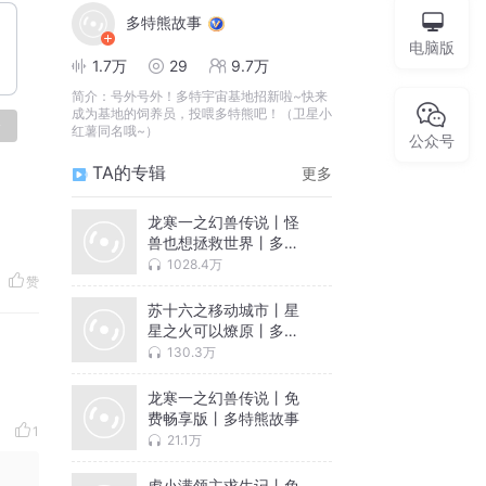
多特熊故事
电脑版
1.7万
29
9.7万
简介：
号外号外！多特宇宙基地招新啦~快来
成为基地的饲养员，投喂多特熊吧！（卫星小
论
红薯同名哦~）
公众号
TA的专辑
更多
龙寒一之幻兽传说丨怪
兽也想拯救世界丨多特
熊故事
1028.4万
赞
苏十六之移动城市丨星
星之火可以燎原丨多特
熊故事
130.3万
龙寒一之幻兽传说丨免
费畅享版丨多特熊故事
1
21.1万
虎小满领主求生记丨免