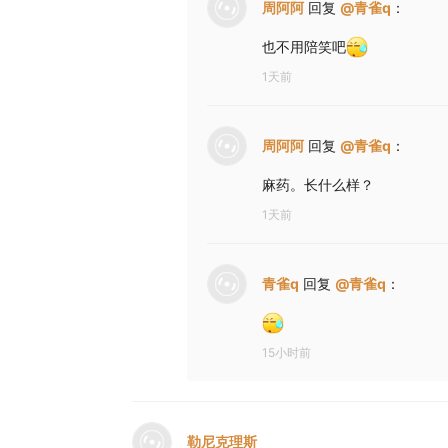
周阿阿
回复
@
青雀q
：
也不用陪笑吧
1天前
周阿阿
回复
@
青雀q
：
麻药。长什么样？
1天前
青雀q
回复
@
青雀q
：
15小时前
勒尼克理斯