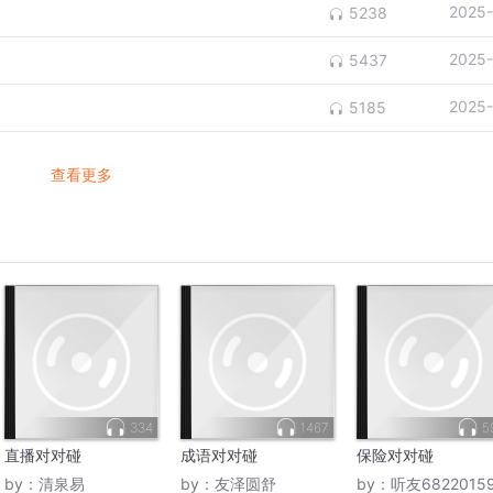
2025-
5238
2025-
5437
2025-
5185
查看更多
334
1467
5
直播对对碰
成语对对碰
保险对对碰
by：
清泉易
by：
友泽圆舒
by：
听友6822015