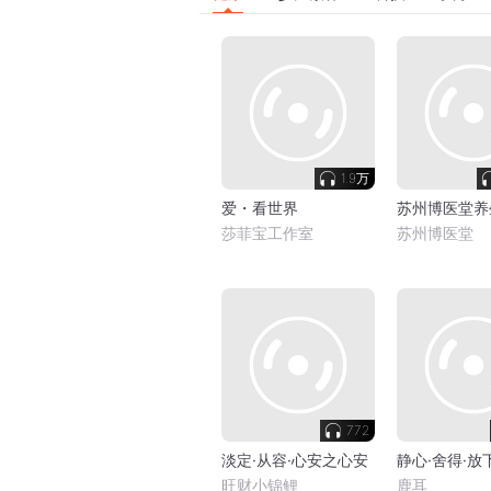
1.9万
爱・看世界
苏州博医堂养
莎菲宝工作室
苏州博医堂
772
淡定·从容·心安之心安
静心·舍得·放
旺财小锦鲤
鹿耳_