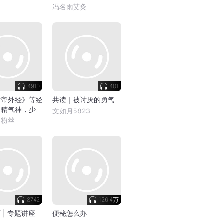
冯名雨艾灸
4910
401
黄帝外经》等经
共读｜被讨厌的勇气
好精气神，少生
文如月5823
慢
号粉丝
8742
126.4万
 | 专题讲座
便秘怎么办