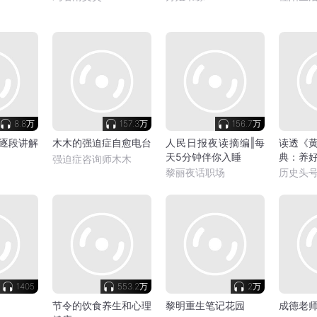
8.8万
157.3万
156.7万
逐段讲解
木木的强迫症自愈电台
人民日报夜读摘编‖每
读透《
天5分钟伴你入睡
典：养
强迫症咨询师木木
病老得
黎丽夜话职场
历史头
1405
553.2万
2万
节令的饮食养生和心理
黎明重生笔记花园
成德老师