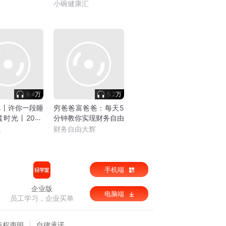
了
小碗健康汇
8.4万
5.2万
单丨许你一段睡
穷爸爸富爸爸：每天5
时光丨2026
分钟教你实现财务自由
书
人
财务自由大辉
手机端
企业版
电脑端
员工学习，企业买单
版权声明
自律承诺