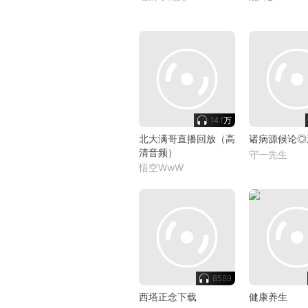
14.1万
北大满哥直播回放（高
诸病源候论◎
清音频）
守一先生
悟空WwW
8589
西塔正念下载
健康养生