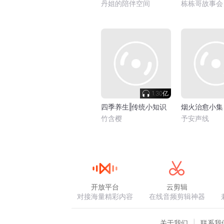
丹姐的陪伴空间
栋栋哥故事会
1.30亿
四季养生‖传统小知识
烟火治愈小集
竹含樱
予安声线
开放平台
云剪辑
对接海量精彩内容
在线音频剪辑神器
关于我们
联系我