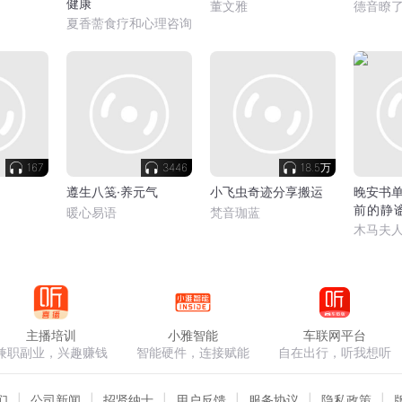
健康
董文雅
德音瞭
夏香薷食疗和心理咨询
167
3446
18.5万
遵生八笺·养元气
小飞虫奇迹分享搬运
晚安书
前的静谧
暖心易语
梵音珈蓝
木马讲
木马夫
主播培训
小雅智能
车联网平台
兼职副业，兴趣赚钱
智能硬件，连接赋能
自在出行，听我想听
们
公司新闻
招贤纳士
用户反馈
服务协议
隐私政策