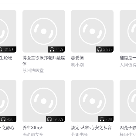
101.5万
4.1万
2.8万
生论坛
博医堂徐振邦老师融媒
恋爱脑
翻篇是
体
胡小别
人间值得
苏州博医堂
4281
19.6万
708
下之静心
养生365天
淡定·从容·心安之从容
因是子
冯名雨艾灸
芳姐书缘
槿阳生