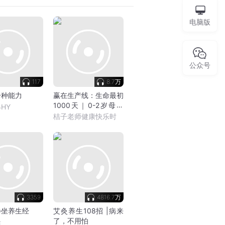
电脑版
公众号
117
8.7万
一种能力
赢在生产线：生命最初
1000天｜0-2岁母婴
HY
健康的家庭指南｜每日
桔子老师健康快乐时
播客｜桔子老师
3359
4816.7万
静坐养生经
艾灸养生108招 |病来
了，不用怕
活