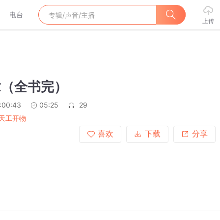
电台
上传
章（全书完）
:00:43
05:25
29
天工开物
喜欢
下载
分享