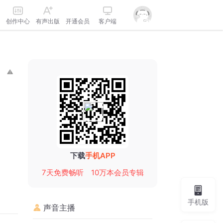
创作中心
有声出版
开通会员
客户端
下载
手机APP
7天免费畅听
10万本会员专辑
手机版
声音主播