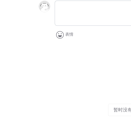
表情
暂时没