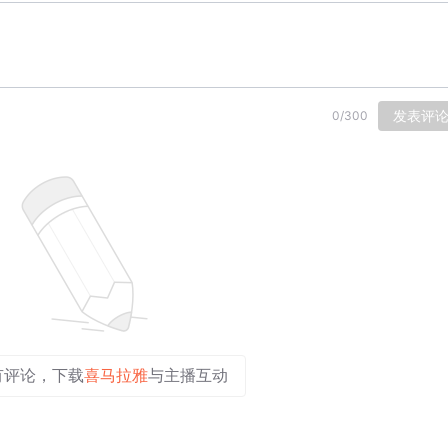
发表评
0
/
300
有评论，下载
喜马拉雅
与主播互动