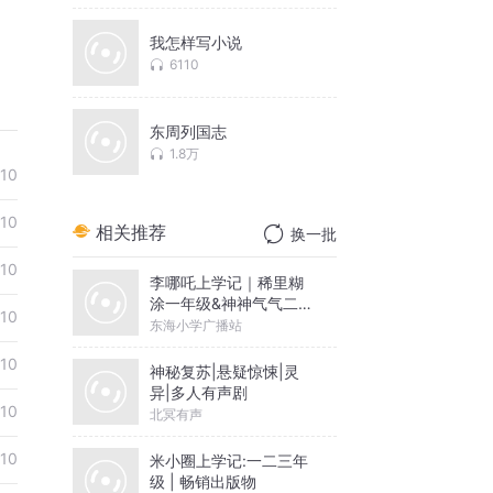
我怎样写小说
6110
东周列国志
1.8万
10
10
相关推荐
换一批
10
李哪吒上学记｜稀里糊
涂一年级&神神气气二年
10
级
东海小学广播站
10
神秘复苏|悬疑惊悚|灵
异|多人有声剧
10
北冥有声
10
米小圈上学记:一二三年
级 | 畅销出版物