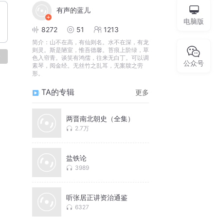
有声的蓝儿
电脑版
8272
51
1213
简介：
山不在高，有仙则名。水不在深，有龙
则灵。斯是陋室，惟吾德馨。苔痕上阶绿，草
论
色入帘青。谈笑有鸿儒，往来无白丁。可以调
公众号
素琴，阅金经。无丝竹之乱耳，无案牍之劳
形。
TA的专辑
更多
两晋南北朝史（全集）
2.7万
盐铁论
3989
听张居正讲资治通鉴
6327