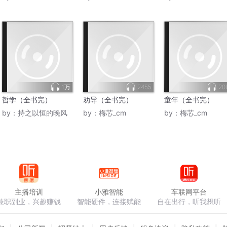
1万
2455
20
哲学（全书完）
劝导（全书完）
童年（全书完）
by：
持之以恒的晚风
by：
梅芯_cm
by：
梅芯_cm
主播培训
小雅智能
车联网平台
兼职副业，兴趣赚钱
智能硬件，连接赋能
自在出行，听我想听