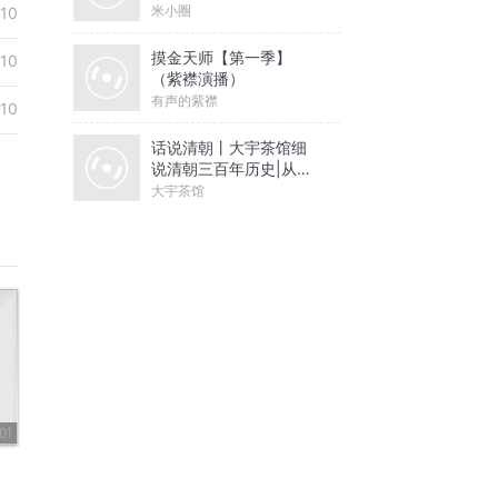
米小圈
10
摸金天师【第一季】
10
（紫襟演播）
有声的紫襟
10
话说清朝丨大宇茶馆细
说清朝三百年历史|从努
尔哈赤到末代皇帝溥仪|
大宇茶馆
康熙雍正乾隆
01