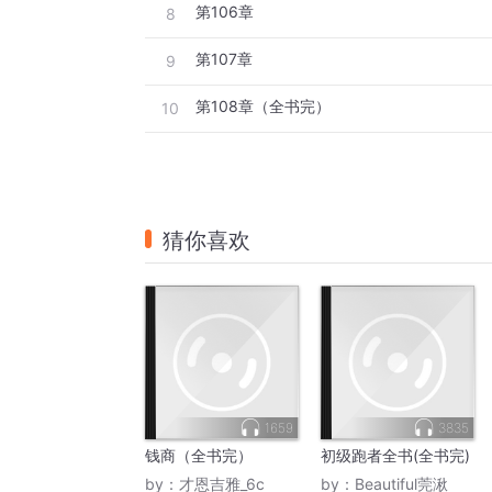
第106章
8
第107章
9
第108章（全书完）
10
猜你喜欢
1659
3835
钱商（全书完）
初级跑者全书(全书完)
by：
才恩吉雅_6c
by：
Beautiful莞湫