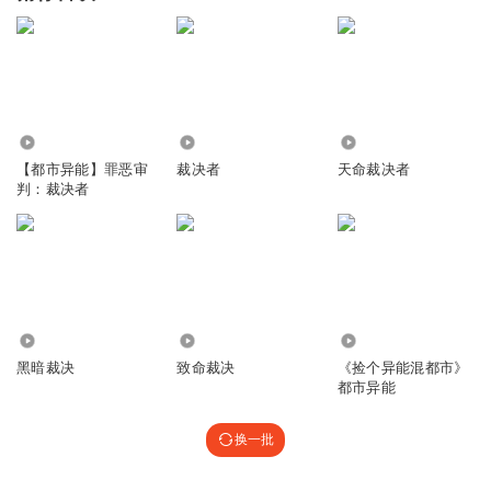
4.13万
2091
2.08万
【都市异能】罪恶审
裁决者
天命裁决者
判：裁决者
1.68万
1.55万
17.52万
黑暗裁决
致命裁决
《捡个异能混都市》
都市异能
换一批