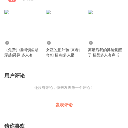
1.75万
2.65万
2.87万
（免费）缰绳锁尘劫|
女巫的意外'捡"来者|
离婚后我的异能觉醒
穿越|灵异|多人有声
奇幻|精点|多人播有
了|精品多人有声书
剧演绎
声剧
用户评论
还没有评论，快来发表第一个评论！
发表评论
猜你喜欢