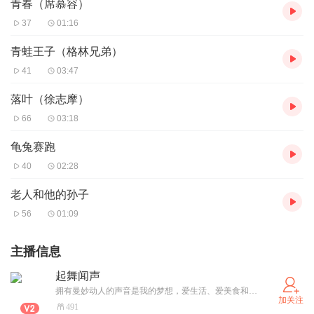
青春（席慕容）
37
01:16
青蛙王子（格林兄弟）
41
03:47
落叶（徐志摩）
66
03:18
龟兔赛跑
40
02:28
老人和他的孙子
56
01:09
主播信息
起舞闻声
拥有曼妙动人的声音是我的梦想，爱生活、爱美食和旅游！
加关注
491