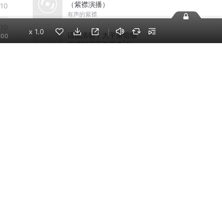
（紫襟演播）
10
有声的紫襟
10
x
1.0
话说清朝丨大宇茶馆细
:00
说清朝三百年历史|从努
10
尔哈赤到末代皇帝溥仪|
大宇茶馆
康熙雍正乾隆
19
不是