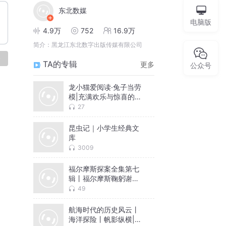
东北数媒
电脑版
4.9万
752
16.9万
简介：
黑龙江东北数字出版传媒有限公司
论
TA的专辑
更多
公众号
龙小猫爱阅读·兔子当劳
模|充满欢乐与惊喜的童
话集|童趣天真
27
昆虫记｜小学生经典文
库
3009
福尔摩斯探案全集第七
辑丨福尔摩斯鞠躬谢幕
丨传奇终曲|神探|悬疑
49
航海时代的历史风云丨
海洋探险丨帆影纵横|冒