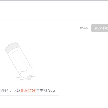
发表评
0
/
300
有评论，下载
喜马拉雅
与主播互动