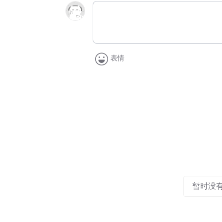
表情
暂时没