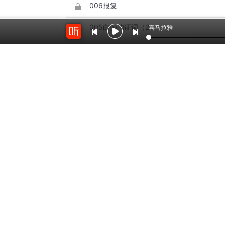
006报复
005白痴的证词（2）
喜马拉雅
004白痴的证词（1）
猜你喜欢
1万
31
来世不做第三者
如何对待第三者
by：
宝宝之书
by：
孙华贵