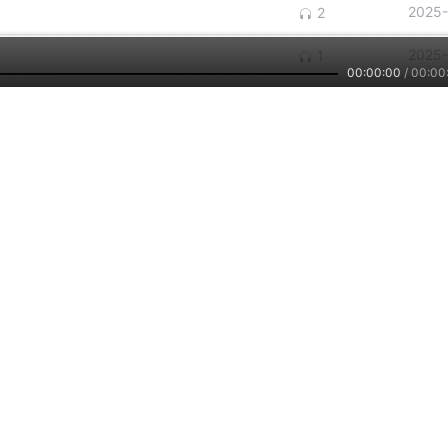
2025-
2
2025-
1
00:00:00
/
00:00
2025-
1
查看更多
232.9万
276
11
斗三儿|婚恋|现实|第
婚姻拯救行动：拒绝第
【多人有声剧】我
三者
三者
第三者