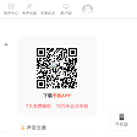
创作中心
有声出版
开通会员
客户端
下载
手机APP
7天免费畅听
10万本会员专辑
手机版
声音主播