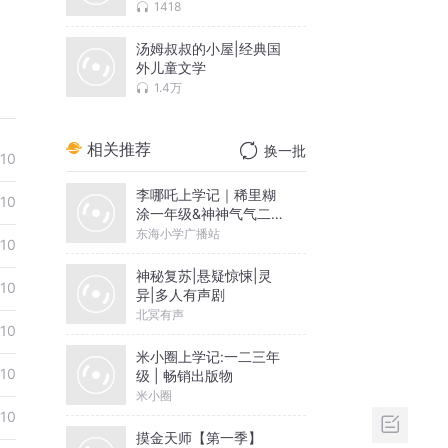
险故事|世界历史|地理大
1418
发现
汤姆叔叔的小屋|经典国
外儿童文学
1.4万
相关推荐
换一批
10
李哪吒上学记｜稀里糊
10
涂一年级&神神气气二年
级
东海小学广播站
10
神秘复苏|悬疑惊悚|灵
10
异|多人有声剧
北冥有声
10
米小圈上学记:一二三年
10
级 | 畅销出版物
米小圈
10
摸金天师【第一季】