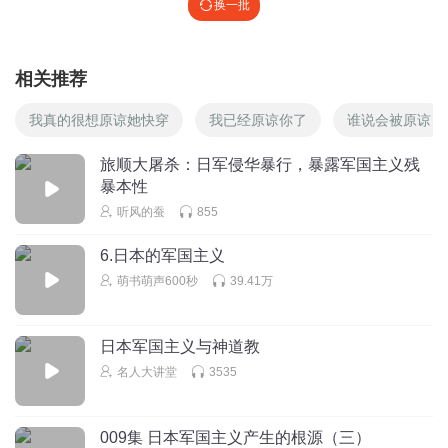
换一批
相关推荐
我真的很想原谅她快穿
我已经原谅你了
谁说会被原谅
旅顺大屠杀：日军侵华暴行，暴露军国主义残
暴本性
听风的蚕
855
6.日本的军国主义
萌书萌声600秒
39.41万
日本军国主义与神道教
名人大讲堂
3535
009集 日本军国主义产生的根源（三）