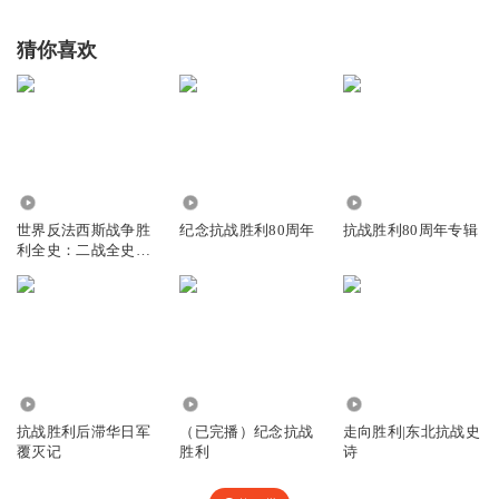
猜你喜欢
6.24万
7.93万
3620
世界反法西斯战争胜
纪念抗战胜利80周年
抗战胜利80周年专辑
利全史：二战全史、
抗战胜利史
37.70万
355
3.13万
抗战胜利后滞华日军
（已完播）纪念抗战
走向胜利|东北抗战史
覆灭记
胜利
诗