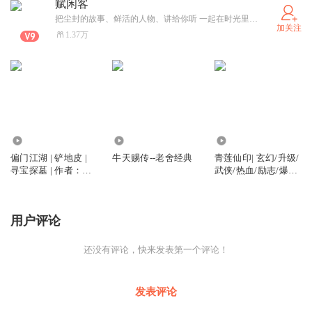
赋闲客
把尘封的故事、鲜活的人物、讲给你听 一起在时光里挖宝，在人文里寻味 蹲好我的频道,听点不一样的
加关注
1.37万
580
1772
2647
偏门江湖 | 铲地皮 |
牛天赐传--老舍经典
青莲仙印| 玄幻/升级/
寻宝探墓 | 作者：俺
武侠/热血/励志/爆笑/
滴个神 | 让人后脑发
无限流 【精品多人有
麻的故事
声剧】
用户评论
还没有评论，快来发表第一个评论！
发表评论