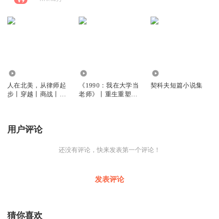
88
1.09万
1.50万
人在北美，从律师起
《1990：我在大学当
契科夫短篇小说集
步丨穿越丨商战丨职
老师》丨重生重塑传
场丨多人有声剧
奇人生丨多人有声剧
用户评论
还没有评论，快来发表第一个评论！
发表评论
猜你喜欢