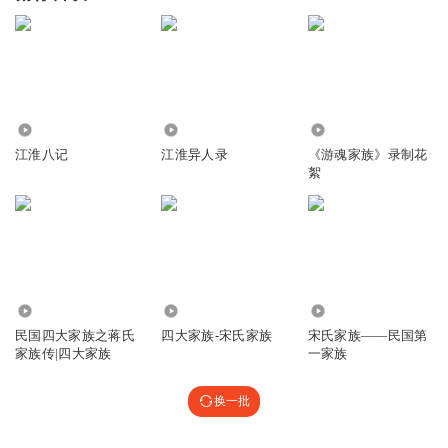
3025
173
84
江淮八记
江淮异人录
《游魂家族》录制花
絮
6920
83.89万
7.76万
民国四大家族之蒋氏
四大家族-宋氏家族
宋氏家族——民国第
家族传|四大家族
一家族
换一批