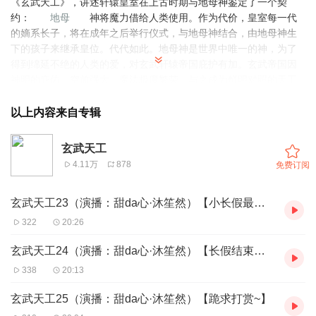
《玄武天工》，讲述轩辕皇室在上古时期与地母神鉴定了一个契
约：
地母
神将魔力借给人类使用。作为代价，皇室每一代
的嫡系长子，将在成年之后举行仪式，与地母神结合，由地母神生
下的孩子来继承皇位。代代如此。地母神是世界中唯一的神，为了
得到绵延不绝的人类的爱，对玄武轩辕帝国庇护有加。玄武帝国因
神明的庇佑，空前强大，魔法极度繁荣。与之成为鲜明对照的天工
城，则与魔法绝缘，国度贫瘠，与玄武帝国征战频仍。两国分别以
魔法和“天工术”相抗衡，势不两立。一切表象的平静以玄武帝国龙城
以上内容来自专辑
太子的失踪而告终。
演播：甜da心/沐笙然~欢迎您的收听~
玄武天工
沐笙然小窝QQ群：170296999
4.11万
878
免费订阅
祝大家工作顺心~学业有成~咱们下一本书再见~不见不散哟~
玄武天工23（演播：甜da心·沐笙然）【小长假最后一天了~大家调整好状态哈~】
322
20:26
玄武天工24（演播：甜da心·沐笙然）【长假结束后的第一天~您恢复节奏了吗？】
338
20:13
玄武天工25（演播：甜da心·沐笙然）【跪求打赏~】