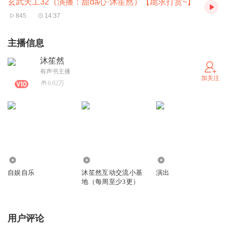
玄武天工32（演播：甜da心·沐笙然）【跪求打赏~】
845
14:37
主播信息
沐笙然
有声书主播
加关注
6.02万
1.90万
9402
143.79万
自娱自乐
沐笙然互动交流小基
演出
地（每周至少3更）
用户评论