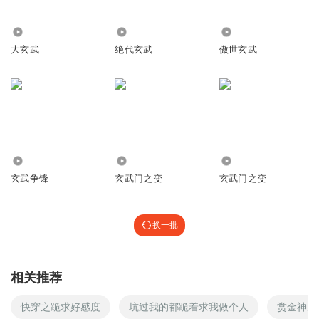
还没有申请完结？？？？？我电脑和录音的都出了问题，我
断更2天，郁闷
20.73万
8950
38.91万
回复
2015-10-16
0
大玄武
绝代玄武
傲世玄武
V834949829
回复 @
听友null
:
加油?
听友26199801
完结了
4437
4828
86.41万
回复
2015-10-14
0
玄武争锋
玄武门之变
玄武门之变
苏清洛
办个完结感言大会…
换一批
回复
2015-10-13
0
要叫啥名好
相关推荐
快穿之跪求好感度
坑过我的都跪着求我做个人
赏金神工
回复
2015-10-13
0