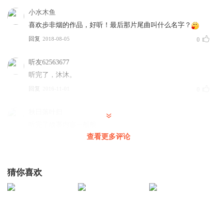
小水木鱼
喜欢步非烟的作品，好听！最后那片尾曲叫什么名字？
回复
2018-08-05
0
听友62563677
听完了，沐沐。
回复
2016-11-01
0
秋日落叶归
听完了故事内容一般般
查看更多评论
回复
2015-12-03
0
fengxi72
猜你喜欢
回复
2015-10-30
0
主播甜心