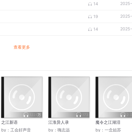
2025-
14
2025-
19
2025-
14
查看更多
122.1万
173
2.
之江新语
江淮异人录
魔令之江湖泪
by：
工会好声音
by：
嗨志远
by：
一念姑苏