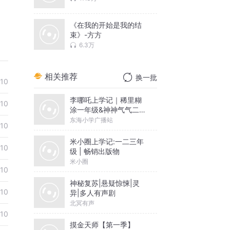
《在我的开始是我的结
束》-方方
6.3万
相关推荐
换一批
10
李哪吒上学记｜稀里糊
10
涂一年级&神神气气二年
级
东海小学广播站
10
米小圈上学记:一二三年
10
级 | 畅销出版物
米小圈
10
神秘复苏|悬疑惊悚|灵
10
异|多人有声剧
北冥有声
10
摸金天师【第一季】