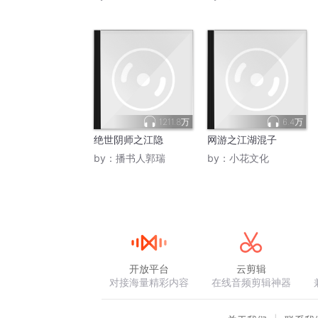
1211.8万
6.4万
绝世阴师之江隐
网游之江湖混子
by：
播书人郭瑞
by：
小花文化
开放平台
云剪辑
对接海量精彩内容
在线音频剪辑神器