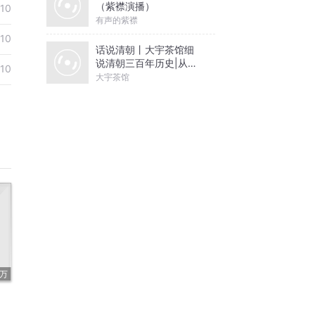
（紫襟演播）
10
有声的紫襟
10
话说清朝丨大宇茶馆细
说清朝三百年历史|从努
10
尔哈赤到末代皇帝溥仪|
大宇茶馆
康熙雍正乾隆
3万