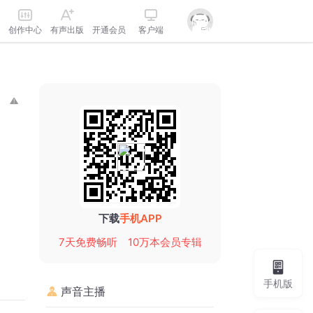
创作中心
有声出版
开通会员
客户端
下载
手机APP
7天免费畅听
10万本会员专辑
手机版
声音主播