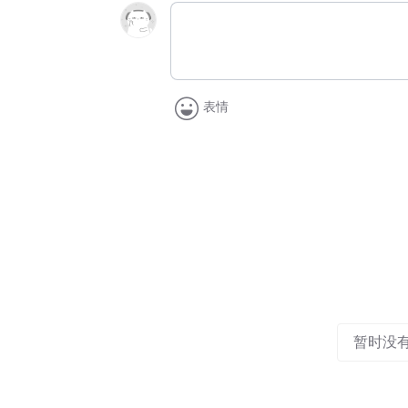
表情
暂时没