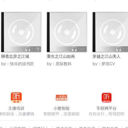
3.9万
3891
11.
聊斋志异之江城
重生之江山如画
穿越之江山美人
by：
快乐的说书匠
by：
星际数科
by：
梦瑶CV
主播培训
小雅智能
车联网平台
兼职副业，兴趣赚钱
智能硬件，连接赋能
自在出行，听我想听