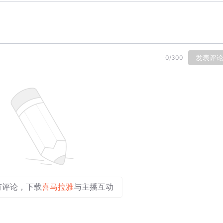
发表评
0
/
300
有评论，下载
喜马拉雅
与主播互动