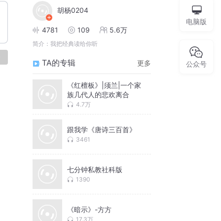
胡杨0204
电脑版
4781
109
5.6万
简介：
我把经典读给你听
论
TA的专辑
更多
公众号
《红檀板》|须兰|一个家
族几代人的悲欢离合
4.7万
跟我学《唐诗三百首》
3461
七分钟私教社科版
1390
《暗示》-方方
17.3万