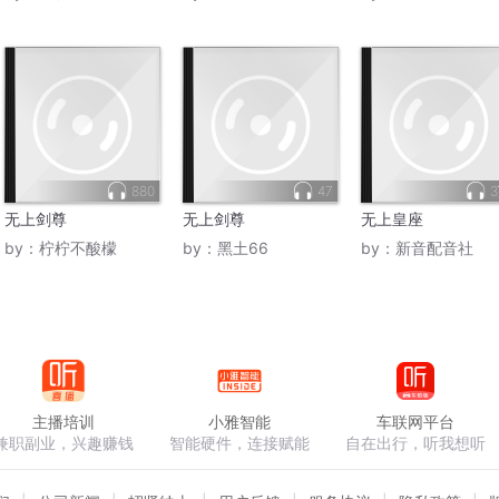
880
47
无上剑尊
无上剑尊
无上皇座
by：
柠柠不酸檬
by：
黑土66
by：
新音配音社
主播培训
小雅智能
车联网平台
兼职副业，兴趣赚钱
智能硬件，连接赋能
自在出行，听我想听