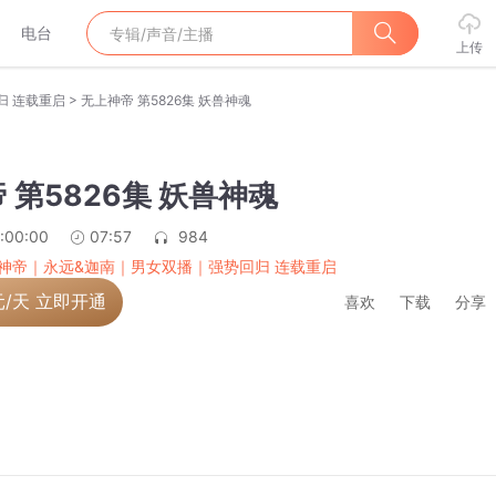
电台
上传
>
归 连载重启
无上神帝 第5826集 妖兽神魂
 第5826集 妖兽神魂
:00:00
07:57
984
神帝｜永远&迦南｜男女双播｜强势回归 连载重启
元/天 立即开通
喜欢
下载
分享