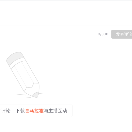
发表评
0
/
300
有评论，下载
喜马拉雅
与主播互动