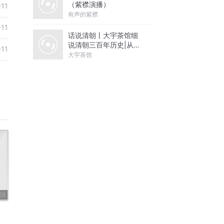
（紫襟演播）
-11
有声的紫襟
-11
话说清朝丨大宇茶馆细
说清朝三百年历史|从努
-11
尔哈赤到末代皇帝溥仪|
大宇茶馆
康熙雍正乾隆
69