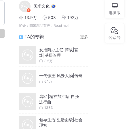
阅米文化
电脑版
13.9万
508
192万
简介：
阅米精品有声，Read me!
论
TA的专辑
更多
公众号
女招商办主任|商战|官
场|基层管理
8.5万
一代镖王|风云人物|传奇
6.1万
磨81|精神加油站|自强
进行曲
1333
领导生活|生活面貌|社会
现实