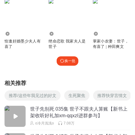
絮悦茉慕
世子，你真是不该这样啊。
回复
2025-11-12
4
3859
4.72万
30.65万
琴歌1114
恰逢好婚墨少夫人有
绝命恋歌 我家夫人是
掌家小农妻：世子，
女主能活着完全靠主角光环，不会游泳就敢跳水
喜了
世子
有喜了 | 种田爽文
回复
2025-11-18
4
换一批
酷宝奶奶
这女主脱险全靠幸运和意外啊
相关推荐
回复
2025-10-26
4
推荐/这些年我见过的好文
生死聚焦
推荐快穿言情文
Ly0001
男主活该，这种男人真是气死人
世子先别死 035集 世子不跟夫人算账【新书上
架收听好礼加xm-qqxzl进群参与】
回复
2025-10-24
4
o冷月浅浅o
7.08万
紫竹仙子_8127