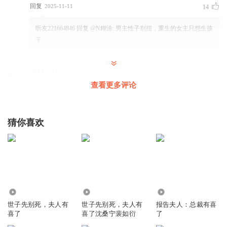
回复
2025-11-11
14
听友221664846
回复 @
N糊涂
:
男主性子别扭，重生的女主只想生孩
子
琴歌1114
女主重生是来搞笑的
查看更多评论
回复
2025-11-18
6
猜你喜欢
小爽_8o
世子就问你急不急，叫你端着
回复
2025-10-24
6
莫油名纸
国公家女眷出行就让三女的这样走，连队护送的人都没有是
1.92万
757
10.52万
不是太不合理了。
世子先别死，夫人有
世子先别死，夫人有
报告夫人：总裁有喜
喜了
喜了沈桑宁裴如衍
了
回复
2025-12-19
4