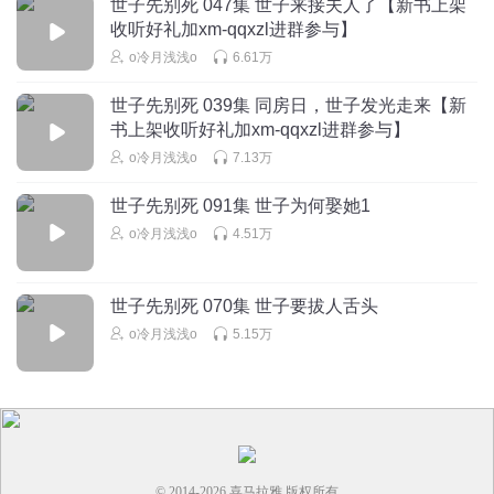
世子先别死 047集 世子来接夫人了【新书上架
所以男主当初冒了表弟的名？
收听好礼加xm-qqxzl进群参与】
回复
2025-10-24
1
o冷月浅浅o
6.61万
看山非山看水是水
世子先别死 039集 同房日，世子发光走来【新
书上架收听好礼加xm-qqxzl进群参与】
“强光照来…………”………？？？这个时代又是雨天哪儿来
的强光？？
o冷月浅浅o
7.13万
回复
2026-03-26
3
世子先别死 091集 世子为何娶她1
o冷月浅浅o
4.51万
世子先别死 070集 世子要拔人舌头
o冷月浅浅o
5.15万
© 2014-
2026
喜马拉雅 版权所有