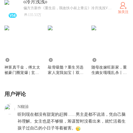
o冷月浅浅o
偏方方新作《重生后，我改扶小叔上青云》冷月浅浅VS倔强的小红领衔，正在筹备中敬请期待
加关注
135.53万
826.67万
351.84万
754.06万
神算真千金，傅太太
敲骨吸髓？重生另选
随母改嫁旺新家，重
被豪门圈宠爆 | 玄学
家人宠我如宝丨双重
生嫡女嘎嘎乱杀丨重
风水 |虐渣爽文 | 精品
生宅斗虐渣丨冷月浅
生复仇丨女强爽文丨
多人剧
浅&追马丨多人有声
冷月浅浅&黄玮丨多
剧
人有声剧
用户评论
N糊涂
听到现在都没有甜宠的赶脚……男主是都不说清，凭自己脑
补理解。女主也是不够狠，筹谋暂时没看出来，就忙活着生
孩子过自己的小日子等着被害。