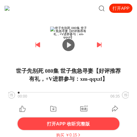
打开APP
世子先别死 080集 世子焦急寻妻【好评推荐
有礼，+V进群参与：xm-qqxzl】
00:00
06:35
打开APP 收听完整版
购买 ￥
0.15