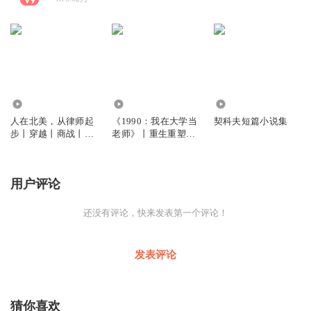
118
1.14万
1.50万
人在北美，从律师起
《1990：我在大学当
契科夫短篇小说集
步丨穿越丨商战丨职
老师》丨重生重塑传
场丨多人有声剧
奇人生丨多人有声剧
用户评论
还没有评论，快来发表第一个评论！
发表评论
猜你喜欢