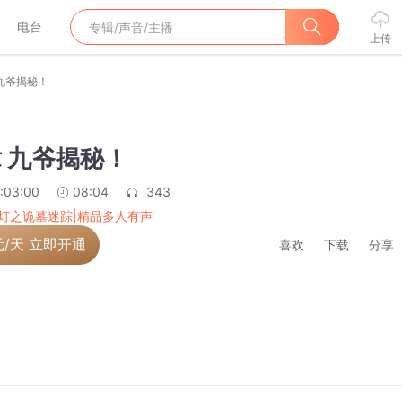
电台
上传
 九爷揭秘！
章 九爷揭秘！
:03:00
08:04
343
灯之诡墓迷踪|精品多人有声
元/天 立即开通
喜欢
下载
分享