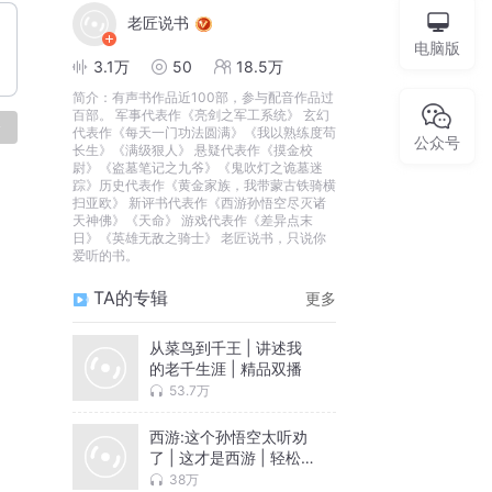
老匠说书
电脑版
3.1万
50
18.5万
简介：
有声书作品近100部，参与配音作品过
百部。 军事代表作《亮剑之军工系统》 玄幻
论
代表作《每天一门功法圆满》《我以熟练度苟
公众号
长生》《满级狠人》 悬疑代表作《摸金校
尉》《盗墓笔记之九爷》《鬼吹灯之诡墓迷
踪》历史代表作《黄金家族，我带蒙古铁骑横
扫亚欧》 新评书代表作《西游孙悟空尽灭诸
天神佛》《天命》 游戏代表作《差异点末
日》《英雄无敌之骑士》 老匠说书，只说你
爱听的书。
TA的专辑
更多
从菜鸟到千王 | 讲述我
的老千生涯 | 精品双播
53.7万
西游:这个孙悟空太听劝
了 | 这才是西游 | 轻松
搞笑 | 趣味无限
38万