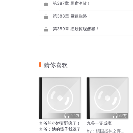
第387章 晨扁消散！
第388章 巨猿拦路！
第389章 挖坟惊现怨婴！
猜你喜欢
9.9万
68万
九爷的小娇妻野疯了！
九爷一宠成瘾
九爷：她的场子我罩了
by：
镇国战神之弃婿归来