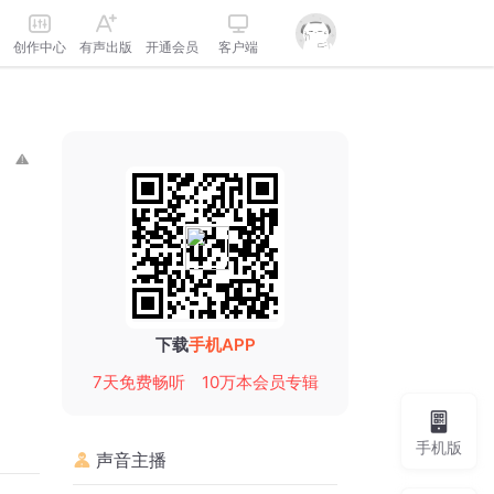
创作中心
有声出版
开通会员
客户端
下载
手机APP
7天免费畅听
10万本会员专辑
手机版
声音主播