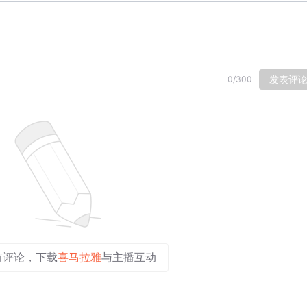
发表评
0
/
300
有评论，下载
喜马拉雅
与主播互动