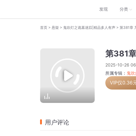
发现
分类
>
>
>
首页
悬疑
鬼吹灯之诡墓迷踪|精品多人有声
第381章
第381
2025-10-26 06
所属专辑：
鬼吹
VIP仅
0.36
用户评论