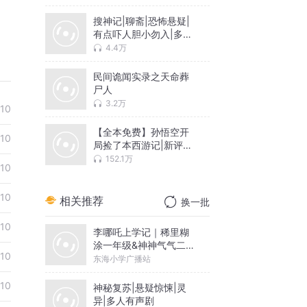
搜神记|聊斋|恐怖悬疑|
有点吓人胆小勿入|多人
有声剧
4.4万
民间诡闻实录之天命葬
尸人
3.2万
10
【全本免费】孙悟空开
10
局捡了本西游记|新评书
短打书
152.1万
10
10
相关推荐
换一批
10
李哪吒上学记｜稀里糊
涂一年级&神神气气二年
10
级
东海小学广播站
10
神秘复苏|悬疑惊悚|灵
异|多人有声剧