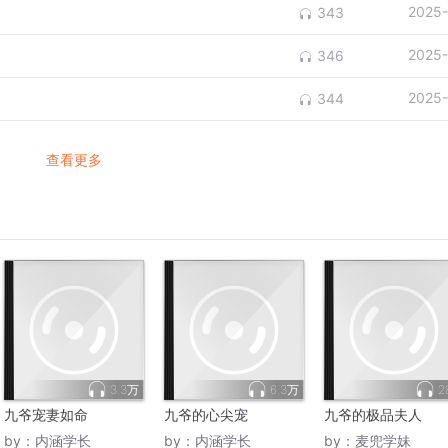
2025-
343
2025-
346
2025-
344
查看更多
3.3万
6.3万
2
九爷宠妻如命
九爷的心尖宠
九爷的极品夫人
by：
内涵学长
by：
内涵学长
by：
麦兜学妹