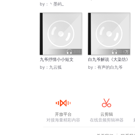
by：
丶墨屿_
3115
10.6万
九爷抒情小小短文
白九爷解说《大染坊》
by：
九云狐
by：
有声的白九爷
开放平台
云剪辑
对接海量精彩内容
在线音频剪辑神器