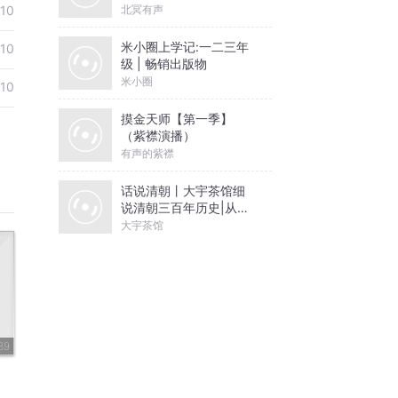
北冥有声
10
米小圈上学记:一二三年
10
级 | 畅销出版物
米小圈
10
摸金天师【第一季】
（紫襟演播）
有声的紫襟
话说清朝丨大宇茶馆细
说清朝三百年历史|从努
尔哈赤到末代皇帝溥仪|
大宇茶馆
康熙雍正乾隆
89