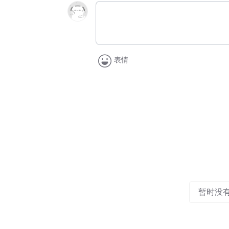
表情
暂时没