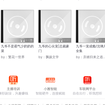
4.8万
8060
81.
九爷不是霸气少奶奶的
九爷的心尖宠|总裁豪
九爷一宠成瘾/沈璃
菜
门
全集
by：
繁花一世界
by：
飘扬文学
by：
弃婿归来之逍遥战神
主播培训
小雅智能
车联网平台
兼职副业，兴趣赚钱
智能硬件，连接赋能
自在出行，听我想听