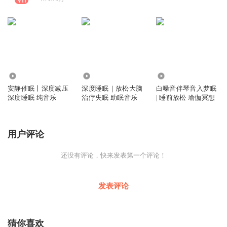
38.98万
261.36万
1290
安静催眠丨深度减压
深度睡眠｜放松大脑
白噪音伴琴音入梦眠
深度睡眠 纯音乐
治疗失眠 助眠音乐
| 睡前放松 瑜伽冥想
用户评论
还没有评论，快来发表第一个评论！
发表评论
猜你喜欢