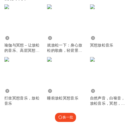
2598
2350
7135
瑜伽与冥想 – 让放松
就放松一下：身心放
冥想放松音乐
的音乐、高层冥想的
松的歌曲，轻背景音
歌曲，正念冥想，瑜
乐，冥想音乐，纯音
伽课的背景音乐，冥
乐
想的背景音乐
26.65万
2.92万
1.41万
打坐冥想音乐，放松
睡前放松冥想音乐
自然声音，白噪音，
音乐
放松音乐，冥想，背
景音乐，催眠
换一批