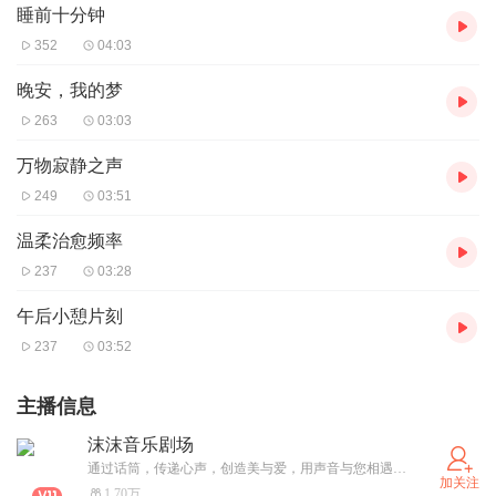
睡前十分钟
352
04:03
晚安，我的梦
263
03:03
万物寂静之声
249
03:51
温柔治愈频率
237
03:28
午后小憩片刻
237
03:52
主播信息
沫沫音乐剧场
通过话筒，传递心声，创造美与爱，用声音与您相遇！一位爱讲故事的姑娘。
加关注
1.70万