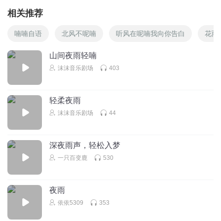
相关推荐
喃喃自语
北风不呢喃
听风在呢喃我向你告白
花雨
山间夜雨轻喃
沫沫音乐剧场
403
轻柔夜雨
沫沫音乐剧场
44
深夜雨声，轻松入梦
一只百变鹿
530
夜雨
依依5309
353