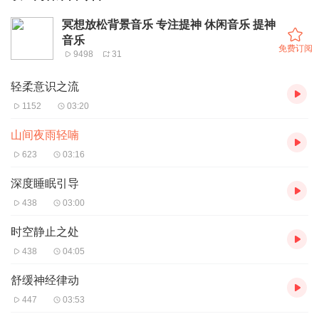
冥想放松背景音乐 专注提神 休闲音乐 提神
音乐
免费订阅
9498
31
轻柔意识之流
1152
03:20
山间夜雨轻喃
623
03:16
深度睡眠引导
438
03:00
时空静止之处
438
04:05
舒缓神经律动
447
03:53