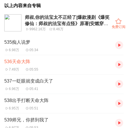
以上内容来自专辑
师叔,你的法宝太不正经了|爆款漫剧《爆笑
修仙：师叔的法宝有点怪》原著|安燃穿越
免费订阅
9962.16万
8.46万
爆笑修仙|法宝不正经VIP免费有声小说
535痴人说梦
6.98万
05:34
536天命大阵
7.49万
05:55
537一眨眼就变成白天了
6.96万
05:41
538出手打断天命大阵
6.95万
05:51
539师兄，你挤到我了
6.97万
05:53