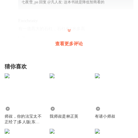
七夜雪_pn
回复 @
凡人友
:
这本书就是降低智商看的
Enocheasty
有一道高大的石柱，石柱有1米多高
回复
2025-10-28
3
查看更多评论
金陵咸水鸭
这书一开始我还以为是无敌文，结果还是要整这种老套的剧
猜你喜欢
情
回复
2026-03-28
2
随技硬变
猪脚不是道门的吗？道门那么多法术望气术都是摆设？就是
蛮干
9.74万
249.62万
3665
回复
2025-12-30
2
师叔，你的法宝太不
我师叔是林正英
有请小师叔
正经了|多人版|东方
玄幻|爆笑修仙
紫禁时间短