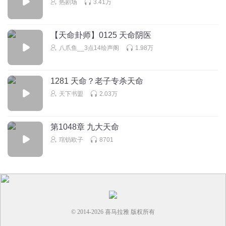
热剧场
3.41万
听友527867580
这书太特么的磨叽了
【天命卦师】0125 天命阴医
八爪鱼__3点14绘声阁
1.98万
回复
2025-12-13
0
1281 天命？老子专杀天命
天下书盟
2.03万
第1048章 九大天命
琯钫欧子
8701
© 2014-
2026
喜马拉雅 版权所有