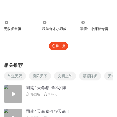
安然能不能恢复8集
回复
2025-10-28
1
东风小子
1.16万
1.98万
1030
无敌师叔祖
武学奇才小师叔
骑青牛小师叔专辑
回复
2025-10-28
0
换一批
佛系螞蟻
回复
2025-10-29
0
相关推荐
笑疯啵
阵道无双
魔阵天下
文明上阵
最强阵师
天地
司南4天命卷-453水阵
回复
2025-10-29
0
热剧场
3.47万
糖菓豆
司南4天命卷-479天命！
回复
2025-11-24
0