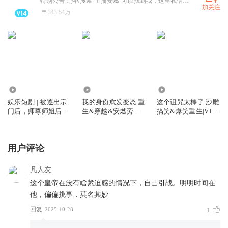
特别公告：抖y搜索“主播安燃”可以找到我，这里私信看不到
加关注
343.54万
181.92万
257.72万
2.19亿
娱乐短剧 | 被逐出宗
我的身份愈发变态|重
这个诅咒太棒了|沙雕
门后，师尊师姐后悔
生&穿越&安燃旁白
搞笑&爆笑重生|VIP
终生
丨这个诅咒太棒了姊
免费有声小说
妹篇丨vip免费有声
小说
用户评论
凡人友
这个皇帝在没有啥紧迫感的情况下，自己引战。明明时间在
他，偏偏挑事，莫名其妙
回复
2025-10-28
1