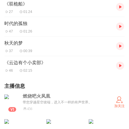
《双桅船》
27
01:24
时代的孤独
47
01:26
秋天的梦
37
00:39
《云边有个小卖部》
46
02:15
主播信息
燃烧吧火凤凰
带您穿越星空彼端，进入不一样的有声世界。
加关注
456