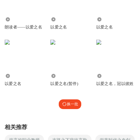
1.50万
1486
3693
朗读者——以爱之名
以爱之名
以爱之名
3510
272
23.61万
以爱之名
以爱之名(暂停)
以爱之名，冠以彼姓
换一批
相关推荐
崇高的职业教师
末路之下悲徒高歌
崇夜时代之血剑