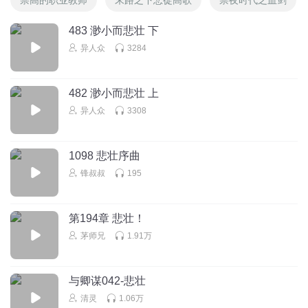
483 渺小而悲壮 下
异人众
3284
482 渺小而悲壮 上
异人众
3308
1098 悲壮序曲
锋叔叔
195
第194章 悲壮！
茅师兄
1.91万
与卿谋042-悲壮
清灵
1.06万