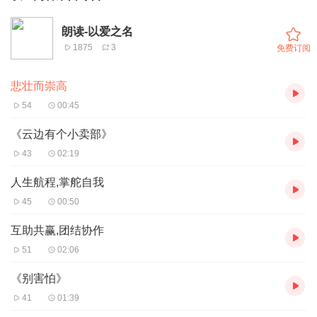
朗读-以爱之名
1875
3
免费订阅
悲壮而崇高
54
00:45
《云边有个小卖部》
43
02:19
人生航程,掌舵自我
45
00:50
互助共赢,团结协作
51
02:06
《别害怕》
41
01:39