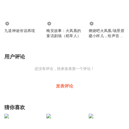
897
6330
539
九道神途传说再现
晚安故事：火凤凰的
燃烧吧火凤凰/场景搭
童话剧场（稻草人）
建小样儿，给声音以
生命。
用户评论
还没有评论，快来发表第一个评论！
发表评论
猜你喜欢