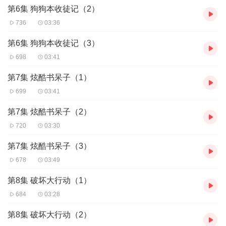
上。
第6集 狗狗本收徒记（2）
他们最终明白，感情的深度早已在平日的陪伴和包容中得到
736
03:36
了证明。答对题目并不代表真正的亲密关系，而相互的关心
第6集 狗狗本收徒记（3）
和默契才是他们感情的根基。
698
03:41
第7集 炫酷书呆子（1）
699
03:41
第7集 炫酷书呆子（2）
720
03:30
第7集 炫酷书呆子（3）
678
03:49
第8集 破坏大行动（1）
684
03:28
第8集 破坏大行动（2）