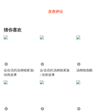
发表评论
猜你喜欢
158.80万
111.68万
9.22万
会说话的汤姆猫家族|
会说话的汤姆猫家族
汤姆猫跑酷
动画故事
| 动画故事
26
1.60万
11.96万