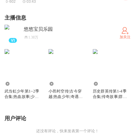
602
03:43
主播信息
悠悠宝贝乐园
加关注
1.38万
236
2576
215
武当虹少年第1~2季
小邑时空传|古今穿
历史群英传第1-4季
合集|热血故事|少儿
越|热血少年|奇遇冒
合集|传奇故事|群英
成长
险
荟萃
用户评论
还没有评论，快来发表第一个评论！