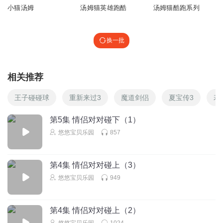
小猫汤姆
汤姆猫英雄跑酷
汤姆猫酷跑系列
换一批
相关推荐
王子碰碰球
重新来过3
魔道剑侣
夏宝传3
若
第5集 情侣对对碰下（1）
悠悠宝贝乐园
857
第4集 情侣对对碰上（3）
悠悠宝贝乐园
949
第4集 情侣对对碰上（2）