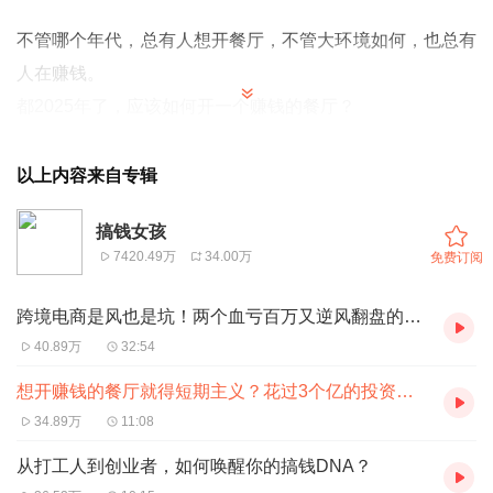
不管哪个年代，总有人想开餐厅，不管大环境如何，也总有
人在赚钱。
都2025年了，应该如何开一个赚钱的餐厅？
本期【就想开个店】系列，邀请到专注餐饮投资的实战派投
以上内容来自专辑
资人苗苗
。
她从事一级市场股权投资10年，曾参与投资过上
百家餐饮门店，其中不乏蜜雪冰城、喜茶、manner等知名
搞钱女孩
7420.49万
34.00万
免费订阅
品牌，主导投资额超过3亿；她还是亲自下场开店的餐饮创
业者，创立并经营着连锁精品咖啡及意大利餐厅品牌，目前
跨境电商是风也是坑！两个血亏百万又逆风翻盘的故事
是一家连锁投资基金的合伙人。
40.89万
32:54
你将在本期节目里听到苗苗不少亲测有效且反直觉的开店心
想开赚钱的餐厅就得短期主义？花过3个亿的投资人下场亲测有效的开店心得
得：
34.89万
11:08
1、开店别恋战，要短期主义，以三年为周期，一年回本、
从打工人到创业者，如何唤醒你的搞钱DNA？
两年盈利、三年见顶；