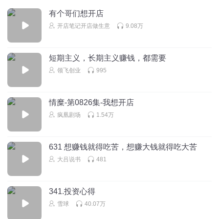
回复
2025-12-14
3
有个哥们想开店
开店笔记开店做生意
9.08万
Vier_p9
这集好轻啊 声音出不来
短期主义，长期主义赚钱，都需要
回复
2025-11-09
3
领飞创业
995
听友202351691
真的外行人会陷入很多误区，比如开店要开百年老店，比如
情糜-第0826集-我想开店
选址选人流量多=好，比如吃饭的人多就=盈利。很感谢这篇
疯凰剧场
1.54万
文章，隔行如隔山啊
回复
2025-11-05
3
631 想赚钱就得吃苦，想赚大钱就得吃大苦
大吕说书
481
341.投资心得
雪球
40.07万