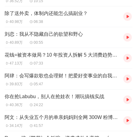
36.52万
10:15
2、开店别看门店客流，要看店内员工数，以及计算真实客
除了送外卖，体制内还能怎么搞副业？
流靠蹲点；
40.98万
06:38
3、商场店选址别避开竞品，要勇敢贴贴，挨着竞品业绩最
刘恋：我从不隐藏自己的欲望和野心
好的店开；
40.89万
00:55
4、预制菜更干净且不等于没营养、地方特色菜和中式糖水
很有潜力。
花钱=被资本做局？10 年投资人拆解 5 大消费趋势，帮你挖到搞钱新商机！
47.13万
07:33
还有更多干货就不一一赘述了，赶紧收听起来！也欢迎多多
阿肆：会写爆款歌也会理财！把爱好变事业的自我修养
分享给想开店的朋友，听到就是赚到！
39.83万
05:47
【本期财富密码】
你在抢Labubu，别人在抢娃衣！潮玩搞钱实战
40.36万
24:22
04:15 干餐饮别追求百年老年，就得坚持短期主义？
阿文：从失业五个月的单亲妈妈到全网 300W 粉博主，有主体性的人终将自富
05:56 开餐厅要关注两个指标：人效和租售比
34.14万
41:57
07:35 市集只适合测品，不适合测能不能开店