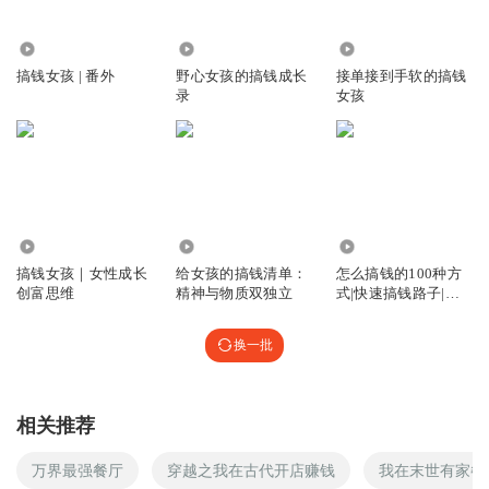
样会有些人大声，有些回声很重听不清，调大声又很大声，
剪辑：李乾
小声又听不清，略略难受
BGM：Honey Boy-Purple Disco Machine / Benjamin
17.92万
1491
3170
回复
2025-10-30
5
Ingrosso / Nile Rodgers / Shenseea
搞钱女孩 | 番外
野心女孩的搞钱成长
接单接到手软的搞钱
录
女孩
RZWeirdo
欢迎加入我们的听友群，成为“搞蜜”！可以关注公众号【搞
这一期解决了我一直好奇的餐厅生存问题。
钱女孩播客】，扫描自动回复的图片上的二维码，就可以加
回复
2025-10-30
5
到小助手，邀请你入群。每天加的人太多了，如显示添加频
寄存思念
繁，请耐心等待。
6.36万
3252
348.46万
中国式合伙最终的结局就是散伙
搞钱女孩｜女性成长
给女孩的搞钱清单：
怎么搞钱的100种方
回复
2025-11-01
4
创富思维
精神与物质双独立
式|快速搞钱路子|线
上搞钱
听友579849577
换一批
请问采访的 兼职副业做外卖牛肉干的是哪期呢
回复
2026-05-10
3
相关推荐
A露易lucy
万界最强餐厅
穿越之我在古代开店赚钱
我在末世有家餐
为什么没有百年老店，也说明几乎国人都喜新厌旧