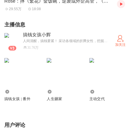
Rose：摔《繁花》金饭碗，逆袭成外企高管，《心动的Offer》70后版！
08:38 现在上海新开的餐厅流行在装修上“利旧”
29.55万
18:08
13:06 当年投资蜜雪冰城的核心逻辑，是瓶装水的升级
14:30 从投资人到自己开店，我不看门店客流了，看店内员
主播信息
工数
搞钱女孩小辉
19:13 直营VS加盟，两种连锁的商业模式怎么选
人间清醒，搞钱要紧！ 采访各领域的折腾女性，挖掘普通人能借鉴的财富密码，打造你搞钱路上的电子红牛！
加关注
26:38 聊聊预制菜！大家对预制菜有太多误解了
31.76万
33:04 餐饮趋势：地方菜系盛行
35:58 在上海开山东临沂炒鸡店能赚钱吗？
38:23 怎么提高选址的成功率？蹲点计数！
40:37 商场店选址逻辑：对标竞品
44:03 怎么找合伙人？
17.92万
6.56万
7.32万
46:39 老板怕被忽悠？那就自己下场把每个环节都摸一遍
搞钱女孩 | 番外
人生砸家
主动交代
51:16 除了开餐厅，其他业态的线下店商机在哪里？
52:29 推荐关注两类人的钱包：中年男性和老年人
57:07 那些预充值店的为什么容易跑路？
用户评论