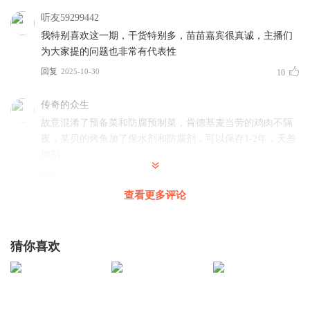
60:00 餐饮店新机会：中式糖水铺
听友59299442
64:54 小学门口三件套：蜜雪冰城、零食很忙和塔斯汀
我特别喜欢这一期，干货特别多，苗苗嘉宾很真诚，主播们
67:49 开餐厅必知的三条避坑建议
为大家提的问题也非常有代表性
回复
2025-10-30
10
【本期嘉宾】
传奇的众生
苗苗：前消费股权从业者，现独立餐饮投资人
故意混淆了预备菜和防腐预制菜，肯德基麦当劳的鸡肉不隔
夜，某贝的烤鱼加了保水剂和防腐剂，可以保存1-2年，天差
【主播介绍】
地别
就是小辉：《搞钱女孩》播客创始人&主播，不断认识和活
回复
2025-10-31
7
出自己的ISFP。四川大学哲学系毕业，混过公益、咨询、
查看更多评论
互联网、疗愈行业，34岁才找到本命赛道的创业练习生。
186rhfnjcjcj
最喜欢的一期，循环播放了两三遍，收获了很多干货
飞行主播-饭团：7年风险投资人、现北京大学博士在读。
猜你喜欢
回复
2025-11-01
7
【本期制作】
听友493799591
shownotes图文：小辉
小辉，提个建议，能不能给每个受访者配个麦克风，现在这