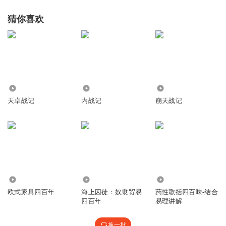
猜你喜欢
764
1703
4.60万
天卓战记
内战记
崩天战记
2766
1.01万
415.55万
欧式家具四百年
海上囚徒：奴隶贸易
药性歌括四百味-结合
四百年
易理讲解
换一批