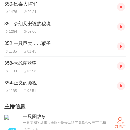
350-试毒大将军
1476
02:31
351-梦幻又安谧的秘境
1284
03:06
352-一只巨大……猴子
1186
02:45
353-大战菌丝猴
1190
02:58
354-正义的凝视
1185
02:51
主播信息
一只圆故事
一只圆圆的故事过来啦~ 快来认识下鬼马少女姜可二和高冷学霸薛定一吧！
加关注
21.06万