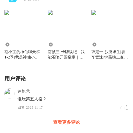
871.63万
1383.88万
468.87万
蔡小宝的神仙聊天群
南波三·卡牌战纪｜我
薛定一·沙漠求生|赛
1-2季|我是神仙小跟
能召唤开国皇帝｜英
车竞速|学霸晚上变二
班|爆笑武学
雄热血
哈励志冒险
用户评论
迷枪悲
谁玩第五人格？
回复
2025-11-17
0
查看更多评论