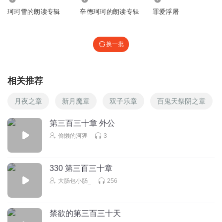
珂珂雪的朗读专辑
辛德珂珂的朗读专辑
罪爱浮屠
换一批
相关推荐
月夜之章
新月魔章
双子乐章
百鬼天祭阴之章
第三百三十章 外公
偷懒的河狸
3
330 第三百三十章
大肠包小肠_
256
禁欲的第三百三十天