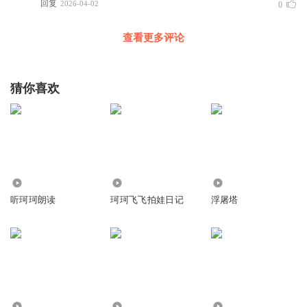
回复
2026-04-02
0
查看更多评论
猜你喜欢
1239
5009
8.91万
听珂珂朗读
珂珂飞飞拍娃日记
浮屠塔
2896
1374
32.72万