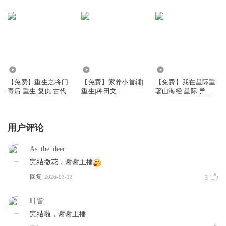
4.90万
4.24万
4.16万
【免费】重生之将门
【免费】家养小首辅|
【免费】我在星际重
毒后|重生|复仇|古代
重生|种田文
著山海经|星际|异能|
爽文
用户评论
As_the_deer
完结撒花，谢谢主播
回复
2026-03-13
3
叶訾
完结啦，谢谢主播