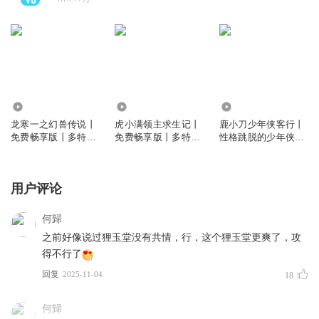
21.56万
21.75万
65.44万
龙寒一之幻兽传说丨
虎小满领主求生记丨
鹿小刀少年侠客行丨
免费畅享版丨多特熊
免费畅享版丨多特熊
性格跳脱的少年侠客
故事
故事
丨多特熊故事
用户评论
何歸
之前好像说过狸玉堂没有共情，行，这个狸玉堂更爽了，攻
得不行了
回复
2025-11-04
18
何歸