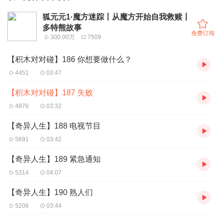
狐元元1·魔方迷踪丨从魔方开始自我救赎丨
多特熊故事
免费订阅
300.00万
7509
【积木对对碰】186 你想要做什么？
4451
03:47
【积木对对碰】187 失败
4876
03:32
【奇异人生】188 电视节目
5691
03:42
【奇异人生】189 紧急通知
5314
04:07
【奇异人生】190 熟人们
5206
03:44