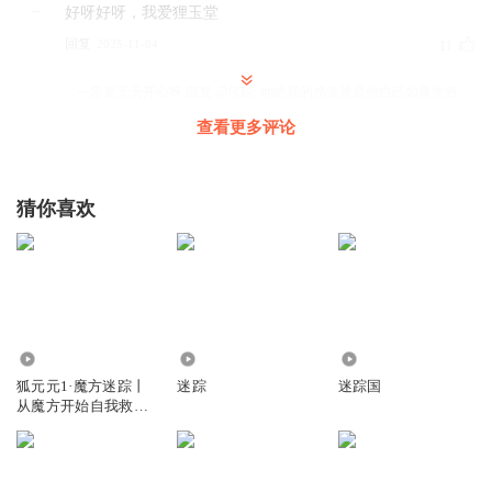
好呀好呀，我爱狸玉堂
回复
2025-11-04
11
一定要天天开心呀
回复 @
何歸
:
他给我的感觉就是他自己如果失败
了，别人也别想成功。
查看更多评论
龙太女
猜你喜欢
好像让狐若风和狐元元东一个世界两个人不是在一个人身体
里．不知道元元知道若风后会是什么反应
回复
2025-11-05
11
是的我们就是企鹅
狸玉堂捣乱中…好萌好萌我喜欢这种冷冷的语气
24
4370
57.15万
回复
2026-02-10
8
狐元元1·魔方迷踪丨
迷踪
迷踪国
从魔方开始自我救赎
丨多特熊20
一定要天天开心呀
元元还是太善良了。