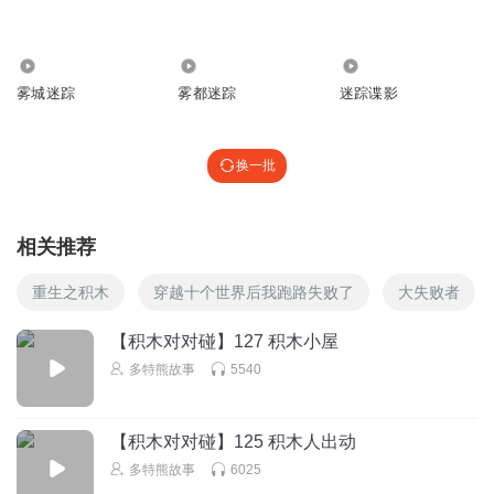
回复
2025-11-04
4
何歸
5140
14.57万
5.35万
堂遥？🉑？？？
雾城迷踪
雾都迷踪
迷踪谍影
回复
2025-11-24
3
换一批
青雀q
回复 @
何歸
:
？
何歸
相关推荐
乌遥萌
重生之积木
穿越十个世界后我跑路失败了
大失败者
回复
2025-11-04
1
【积木对对碰】127 积木小屋
菊花糕
多特熊故事
5540
失败了，有点伤心
回复
2025-11-08
1
【积木对对碰】125 积木人出动
青雀q
多特熊故事
6025
我现在回来听学长的声音，发现真的好萌啊……可惜了