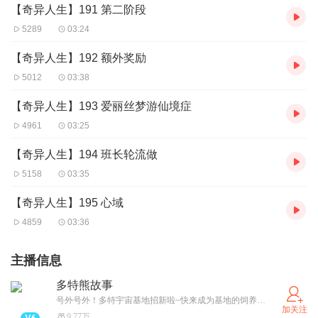
【奇异人生】191 第二阶段
5289
03:24
【奇异人生】192 额外奖励
5012
03:38
【奇异人生】193 爱丽丝梦游仙境症
4961
03:25
【奇异人生】194 班长轮流做
5158
03:35
【奇异人生】195 心域
4859
03:36
主播信息
多特熊故事
号外号外！多特宇宙基地招新啦~快来成为基地的饲养员，投喂多特熊吧！（卫星小红薯同名哦~）
加关注
9.77万