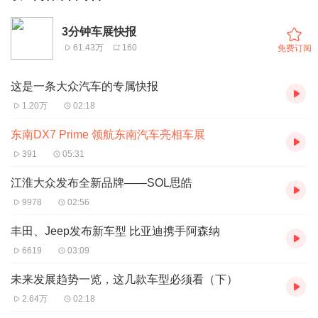
3分钟车展快报
61.43万
160
免费订阅
这是一条大众汽车的专属快报
1.20万
02:18
东南DX7 Prime 领航东南汽车亮相车展
391
05:31
江淮大众发布全新品牌——SOL思皓
9978
02:56
丰田、Jeep发布新车型 比亚迪携手阿森纳
6619
03:09
未来发展趋势一览，这几款车型必须看（下）
2.64万
02:18