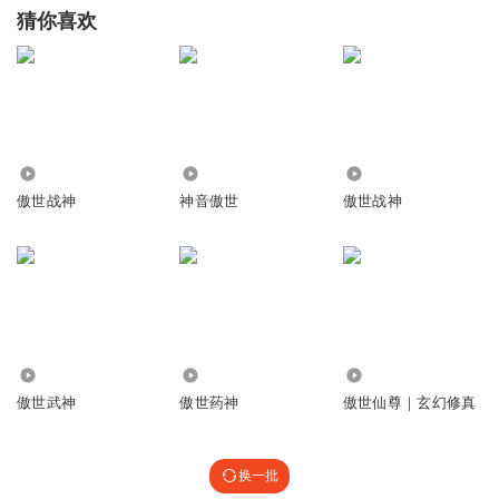
猜你喜欢
38.17万
279
15.83万
傲世战神
神音傲世
傲世战神
124.43万
20.88万
3.35万
傲世武神
傲世药神
傲世仙尊｜玄幻修真
换一批