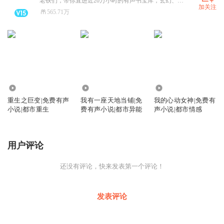
老铁们，带你直进近20万小时的有声书宝库，玄幻、都市、历史、悬疑、言情、出版，应有尽有！
加关注
565.71万
115.04万
113.62万
171.86万
重生之巨变|免费有声
我有一座天地当铺|免
我的心动女神|免费有
小说|都市重生
费有声小说|都市异能
声小说|都市情感
用户评论
还没有评论，快来发表第一个评论！
发表评论