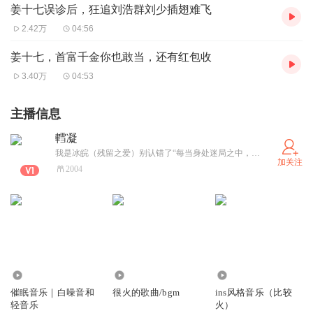
姜十七误诊后，狂追刘浩群刘少插翅难飞
2.42万
04:56
姜十七，首富千金你也敢当，还有红包收
3.40万
04:53
主播信息
轌凝
我是冰皖（残留之爱）别认错了“每当身处迷局之中，每当痛苦侵袭时，直面它，就能结束这一切”
加关注
2004
3122
229
386
催眠音乐｜白噪音和
很火的歌曲/bgm
ins风格音乐（比较
轻音乐
火）