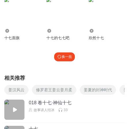
17
11.30万
1445
十七面旗
十七的七七吧
欣然十七
换一批
相关推荐
姜汉风云
修罗君王姜云姜月柔
姜夏的封神时代
姜
018 卷十七·神仙十七
故事讲人结冰
33
十七