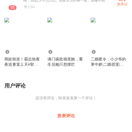
嗨，我是[大不点儿s]。热爱生活的每一面，晨曦中跑步，厨房里钻研，都能觅得快乐。珍视自己的所有，尊重内心声音，疲惫时停下充电，迷茫时追随热爱。坚信爱生活、爱自己，方能绽放光芒，愿在此与你分享点滴美好，开启温暖同行。
加关注
1584
2.50万
4.65万
2.76万
萌娃助攻！霸总他夜
满门疯批独宠她，重
二婚蜜令：小少爷的
夜追妻宠上天#契约
生后她只想摆烂
掌中娇|二婚甜宠|豪
婚姻#暗恋成真
门商战
用户评论
还没有评论，快来发表第一个评论！
发表评论