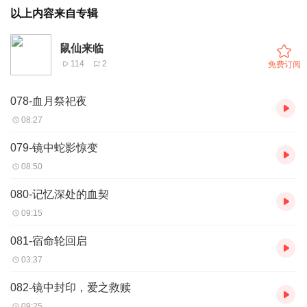
以上内容来自专辑
鼠仙来临
114
2
免费订阅
078-血月祭祀夜
08:27
079-镜中蛇影惊变
08:50
080-记忆深处的血契
09:15
081-宿命轮回启
03:37
082-镜中封印，爱之救赎
09:25