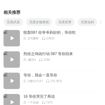
相关推荐
完美武圣
完美生物系统
完美世界
完美仙剑
咬梨087 你爷爷剥好的，等你吃
王可爱咩
2.95万
刑侦之缉凶行动 087 等你回来
z紫月z
7246
等你，我会一直等你
小默127127
721.35万
16 等你哭完了再说
一个志远
7371