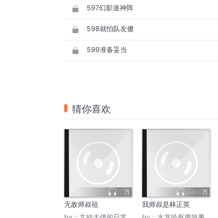
597幻影迷神阵
598就怕队友傻
599准备妥当
猜你喜欢
1.1万
249.6万
无敌师叔祖
我师叔是林正英
by：
文抄大佬的日常
by：
水龙吟有声故事