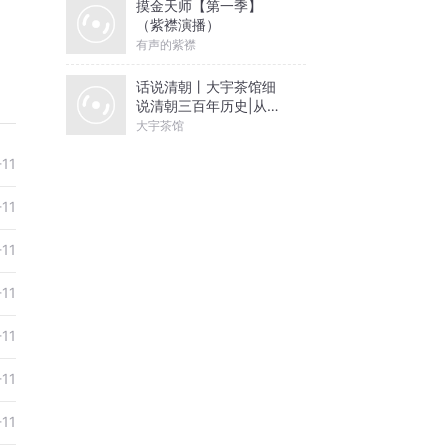
摸金天师【第一季】
（紫襟演播）
有声的紫襟
话说清朝丨大宇茶馆细
说清朝三百年历史|从努
尔哈赤到末代皇帝溥仪|
大宇茶馆
康熙雍正乾隆
-11
-11
-11
-11
-11
-11
-11