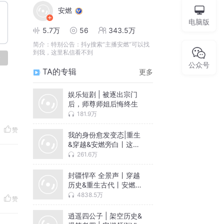
安燃
电脑版
5.7万
56
343.5万
简介：
特别公告：抖y搜索“主播安燃”可以找
到我，这里私信看不到
论
公众号
TA的专辑
更多
娱乐短剧 | 被逐出宗门
后，师尊师姐后悔终生
181.9万
赞
我的身份愈发变态|重生
&穿越&安燃旁白丨这个
诅咒太棒了姊妹篇丨vip
261.6万
免费有声小说
封疆悍卒 全景声丨穿越
历史&重生古代丨安燃旁
白搞笑开局丨多人有声
4838.5万
赞
剧
逍遥四公子 | 架空历史&