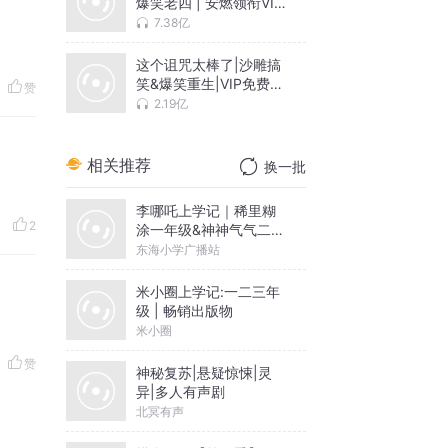
爆笑老四 | 安燃领衔VIP
免费穿越有声小说逍遥
7.38亿
子公子
这个诅咒太棒了|沙雕搞
笑&爆笑重生|VIP免费有
赞
声小说
2.19亿
相关推荐
换一批
李哪吒上学记｜稀里糊
2
涂一年级&神神气气二年
级
东海小学广播站
米小圈上学记:一二三年
级 | 畅销出版物
米小圈
赞
神秘复苏|悬疑惊悚|灵
异|多人有声剧
北冥有声