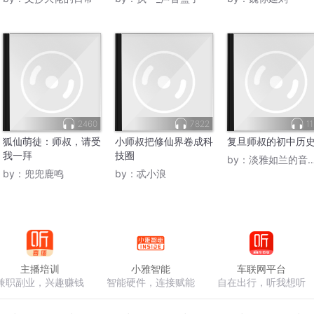
2460
7822
11
狐仙萌徒：师叔，请受
小师叔把修仙界卷成科
复旦师叔的初中历
我一拜
技圈
by：
淡雅如兰的音世界
by：
兜兜鹿鸣
by：
忒小浪
主播培训
小雅智能
车联网平台
兼职副业，兴趣赚钱
智能硬件，连接赋能
自在出行，听我想听