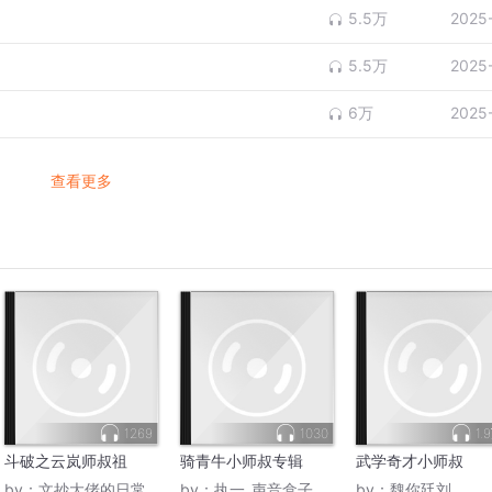
5.5万
2025
5.5万
2025
6万
2025
查看更多
1269
1030
1.
斗破之云岚师叔祖
骑青牛小师叔专辑
武学奇才小师叔
by：
文抄大佬的日常
by：
执一_声音盒子
by：
魏你廷刘