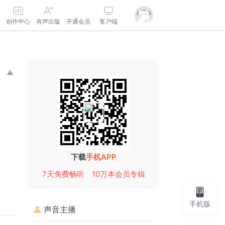
创作中心
有声出版
开通会员
客户端
下载
手机APP
7天免费畅听
10万本会员专辑
手机版
声音主播