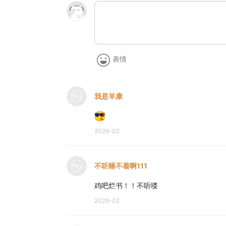
表情
我是羊康
2026-02
不听睡不着啊111
鸡吧烂书！！不听喽
2026-02