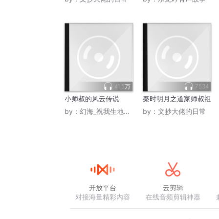
41.5万
7534
小师叔的风云传说
秦时明月之道家师叔祖
by：
幻海_祝我生地会考BB
by：
文抄大佬的日常
开放平台
云剪辑
对接海量精彩内容
在线音频剪辑神器