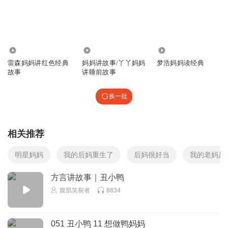
6984
5.31万
4828
雷森妈妈讲红色经典
妈妈讲故事/丫丫妈妈
梦浩妈妈读经典
故事
讲睡前故事
换一批
相关推荐
明星妈妈
我的后妈重生了
后妈很好当
我的老妈是
方言讲故事｜丑小鸭
腹肌笑裂者
8834
051 丑小鸭 11 想做鸭妈妈