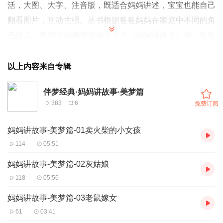
活，大图、大字、注音版，既适合妈妈讲述，宝宝也能自己
翻看图片，互动性强。丛书根据爸爸妈妈在家庭中不同的角
色特点，将30个经典童话故事分为《妈妈讲故事》和《爸爸
讲故事》各三本，每本五个故事，分类方式新颖独特。
以上内容来自专辑
伴梦经典·妈妈讲故事·美梦篇
383
6
免费订阅
妈妈讲故事-美梦篇-01卖火柴的小女孩
114
05:51
妈妈讲故事-美梦篇-02灰姑娘
118
05:56
妈妈讲故事-美梦篇-03老鼠嫁女
61
03:41