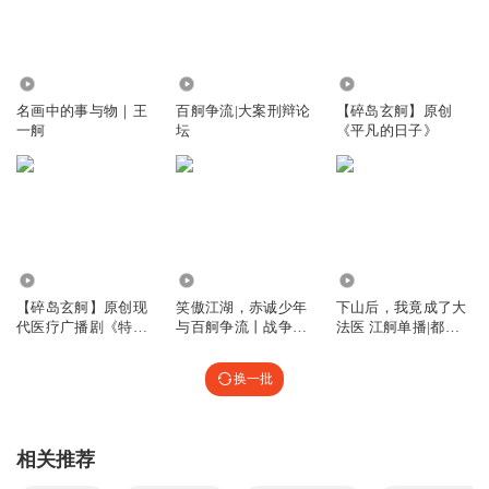
582
336
4.81万
名画中的事与物｜王
百舸争流|大案刑辩论
【碎岛玄舸】原创
一舸
坛
《平凡的日子》
5.27万
16.60万
9.29万
【碎岛玄舸】原创现
笑傲江湖，赤诚少年
下山后，我竟成了大
代医疗广播剧《特鲁
与百舸争流丨战争称
法医 江舸单播|都市
多乐章2》
霸热血武侠江湖
武侠爽文
换一批
相关推荐