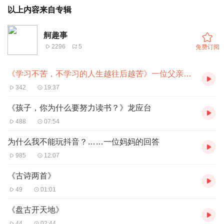
以上内容来自专辑
舸趣事
2296
5
免费订阅
《学习不苦，不学习的人生越往后越苦》一位父亲写给孩子的信
342
19:37
《孩子，你为什么要努力读书？》龙应台
488
07:54
为什么我不能玩抖音？……一位妈妈的回答
985
12:07
《古诗两首》
49
01:01
《盘古开天地》
44
02:44