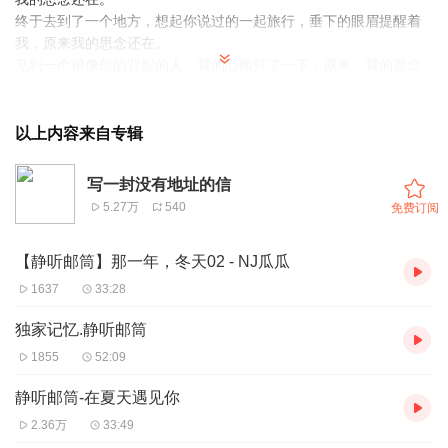
终于去到了一个地方，想起你说过的一起旅行，垂下的眼眉提醒着
我，原来我的思念还在。
见到一个很像你的背影的人，我的心颤抖了一下，原来，我的思念
一直都在。
时光走了多远？我的思念还在。
你思念的人还在不在？
以上内容来自专辑
写一封没有地址的信，告诉静听邮筒，你的思念在哪里。
写一封没有地址的信
5.27万
540
免费订阅
【静听邮筒】那一年，冬天02 - NJ瓜瓜
1637
33:28
独家记忆.静听邮筒
1855
52:09
静听邮筒-在夏天遇见你
2.36万
33:49