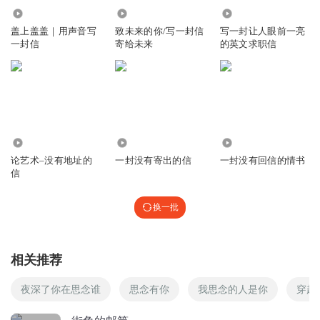
59
695
1767
盖上盖盖｜用声音写
致未来的你/写一封信
写一封让人眼前一亮
一封信
寄给未来
的英文求职信
536
2.23万
1014
论艺术–没有地址的
一封没有寄出的信
一封没有回信的情书
信
换一批
相关推荐
夜深了你在思念谁
思念有你
我思念的人是你
穿越