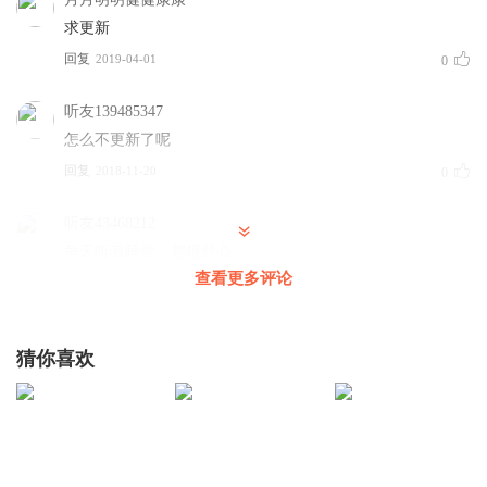
求更新
回复
2019-04-01
0
听友139485347
怎么不更新了呢
回复
2018-11-20
0
听友43468212
每天听着睡觉，都很舒心
查看更多评论
回复
2016-03-22
0
一去不复返了
猜你喜欢
思念还在，真的还在，虽然说不会等你，但是也没有停止过
思念。
回复
2015-10-24
0