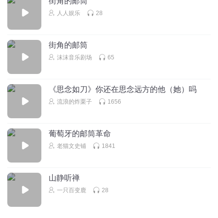
街角的邮筒
人人娱乐
28
街角的邮筒
沫沫音乐剧场
65
《思念如刀》你还在思念远方的他（她）吗
流浪的炸栗子
1656
葡萄牙的邮筒革命
老猫文史铺
1841
山静听禅
一只百变鹿
28