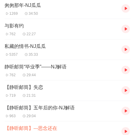
匆匆那年-NJ瓜瓜
1269
34:50
与影有约
762
22:27
私藏的情书-NJ瓜瓜
5357
35:33
静听邮筒“毕业季”——NJ解语
762
29:44
【静听邮筒】失恋
719
21:31
【静听邮筒】五年后的你-NJ解语
963
29:04
【静听邮筒】---思念还在