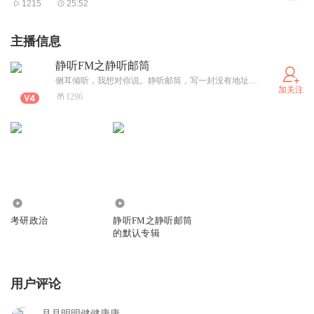
1215
25:52
主播信息
静听FM之静听邮筒
侧耳倾听，我想对你说。静听邮筒，写一封没有地址的信，寄给你心中的TA。
加关注
1296
0
0
考研政治
静听FM之静听邮筒
的默认专辑
用户评论
月月明明健健康康