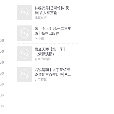
神秘复苏|悬疑惊悚|灵
异|多人有声剧
北冥有声
米小圈上学记:一二三年
级 | 畅销出版物
米小圈
06
摸金天师【第一季】
06
（紫襟演播）
有声的紫襟
06
话说清朝丨大宇茶馆细
06
说清朝三百年历史|从努
尔哈赤到末代皇帝溥仪|
大宇茶馆
康熙雍正乾隆
06
06
06