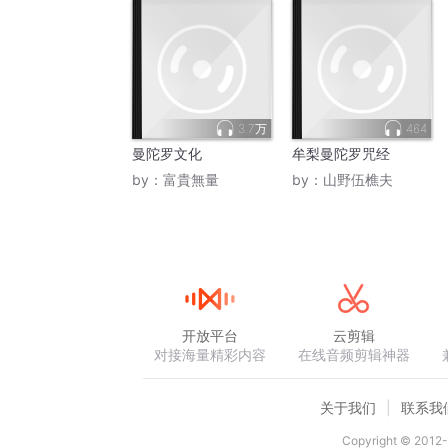
3.7万
464
曼陀罗文化
牟梨曼陀罗咒经
by：
富貴無量
by：
山野伍樵夫
开放平台
云剪辑
对接海量精彩内容
在线音频剪辑神器
关于我们
联系我
Copyright © 2012-