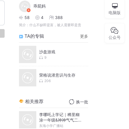
乖屁妈
电脑版
58
4
388
简介：
什么不缺即是富，被人需要即是贵
论
TA的专辑
更多
公众号
沙盘游戏
9
荣格说潜意识与生存
206
相关推荐
换一批
李哪吒上学记｜稀里糊
涂一年级&神神气气二年
级
东海小学广播站