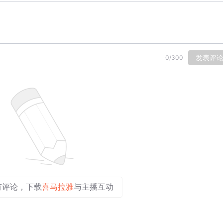
发表评
0
/
300
有评论，下载
喜马拉雅
与主播互动