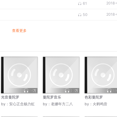
2018-
61
2018-
50
查看更多
1.6万
2.3万
33
光音曼陀罗
曼陀罗音乐
色彩曼陀罗
by：
安心正念杨力虹
by：
老娜年方二八
by：
火鹤鸣音