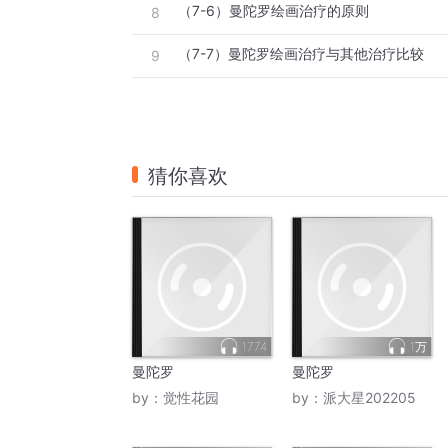
（7-6）曼陀罗绘画治疗的原则
8
（7-7）曼陀罗绘画治疗与其他治疗比较
9
猜你喜欢
1774
1万
曼陀罗
曼陀罗
by：
觉性花园
by：
派大星202205