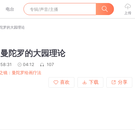
电台
上传
曼陀罗的大园理论
）曼陀罗的大园理论
:58:31
04:12
107
之镜：曼陀罗绘画疗法
喜欢
下载
分享