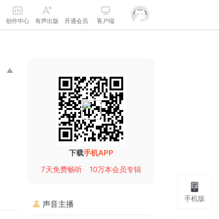
创作中心
有声出版
开通会员
客户端
下载
手机APP
7天免费畅听
10万本会员专辑
手机版
声音主播