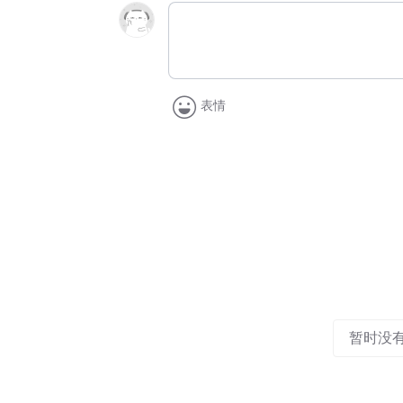
表情
暂时没