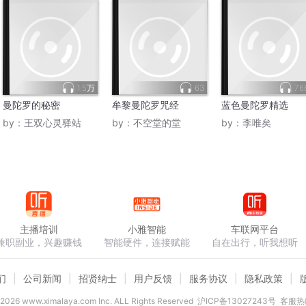
1.5万
63
76
曼陀罗的秘密
牟黎曼陀罗咒经
蓝色曼陀罗精选
by：
王双心灵驿站
by：
不空堂的堂
by：
李唯矣
主播培训
小雅智能
车联网平台
兼职副业，兴趣赚钱
智能硬件，连接赋能
自在出行，听我想听
们
公司新闻
招贤纳士
用户反馈
服务协议
隐私政策
2026
www.ximalaya.com lnc. ALL Rights Reserved
沪ICP备13027243号
客服热线