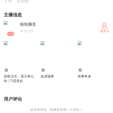
73
21:03
主播信息
啦啦播音
加关注
10.70万
2.82万
5993
5.22万
蚀骨沉沦：莫王掌心
血䜓诡事
怪事奇谈
劫 | 刁蛮皇妃
用户评论
还没有评论，快来发表第一个评论！