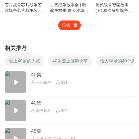
芯片战争芯片战争芯
古代战争故事会 | 听
历代战争智谋故事
片战争芯片战争芯片
战争故事 体会沙场人
(下)|精准解析战争背
战争芯片战争芯
生
后的故事
换一批
相关推荐
爱上40岁的大叔
40岁登上健康快车
给力职场的40个忠
40集
三七说书
231
40集
猴子剧社
303
40集