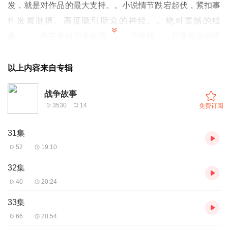
发，就是对作品的最大支持。。小说情节跌宕起伏，紧扣事
件发展脉搏。高度吸引听众的神经。。绝对震撼的经
典。。。所有专辑完全免费。。。不要钱。。只要您动动手
指转发，点赞就行。。。还等什么，，，赶快动手转发吧，
和小伙伴一起分享好的节目。。快上车。。。。
以上内容来自专辑
一部良心作品，，经典高质量作品。。。。您多点赞，多转
战争故事
发，就是对作品的最大支持。。小说情节跌宕起伏，紧扣事
3530
14
免费订阅
件发展脉搏。高度吸引听众的神经。。绝对震撼的经
典。。。所有专辑完全免费。。。不要钱。。只要您动动手
31集
指转发，点赞就行。。。还等什么，，，赶快动手转发吧，
52
19:10
和小伙伴一起分享好的节目。。快上车。。。。
32集
40
20:24
33集
66
20:54