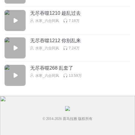
蛇院deH
举起屠刀 提前溜号 好压韵
无尽吞噬1210 趁乱过去
回复
2020-03-01
7
水寒_六合同风
7.16万
听友35862949
无尽吞噬1212 你别乱来
398到483集怎么少掉啦？到哪可以接上
水寒_六合同风
7.24万
回复
2015-10-29
5
涛哥讲历史
回复 @
听友null
:
排序问题，更改排序就发现它们还在
无尽吞噬268 乱套了
水寒_六合同风
13.59万
忽而不惑
张纡目光短浅，为一时之功而贻羌族离心大祸。
回复
2020-04-20
7
安菲尔德1990
© 2014-
2026
喜马拉雅 版权所有
皮医生，我还以为是海底小纵队
回复
2022-06-02
5