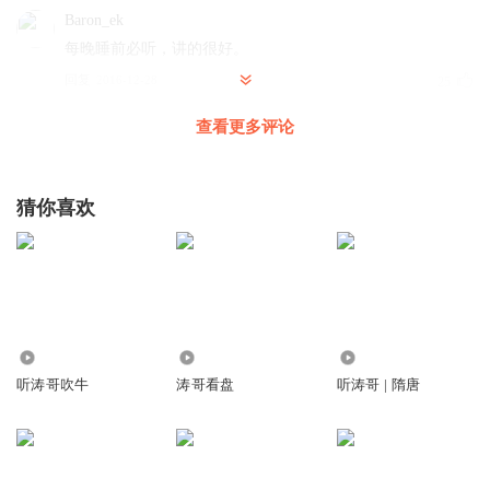
Baron_ek
每晚睡前必听，讲的很好。
回复
2016-12-28
25
查看更多评论
若水上善1
回复 @
Baron_ek
:
。冫
呀呀哼哼
猜你喜欢
从春秋开始听到这里，还要继续听下去，一直听你讲到新中
国
回复
2017-02-03
19
勿忘初心_chq
回复 @
呀呀哼哼
:
春秋有吗？我怎么没找到哦
18.40万
32.05万
6386.05万
听涛哥吹牛
涛哥看盘
听涛哥 | 隋唐
ecghyg
如果我是张纡我会烧山
回复
2020-06-16
10