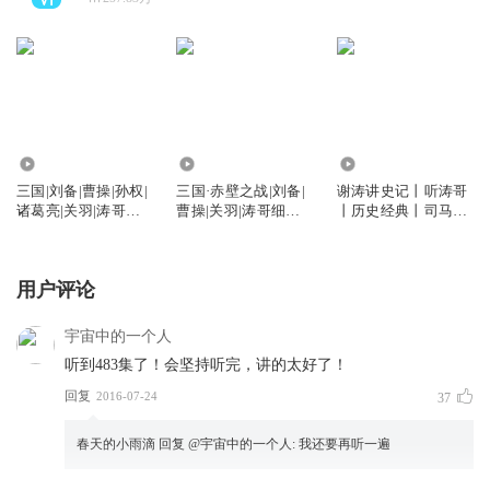
2004.58万
69.42万
393.10万
三国|刘备|曹操|孙权|
三国·赤壁之战|刘备|
谢涛讲史记丨听涛哥
诸葛亮|关羽|涛哥细
曹操|关羽|涛哥细说
丨历史经典丨司马迁
说三国
三国
丨秦始皇
用户评论
宇宙中的一个人
听到483集了！会坚持听完，讲的太好了！
回复
2016-07-24
37
春天的小雨滴
回复 @
宇宙中的一个人
:
我还要再听一遍