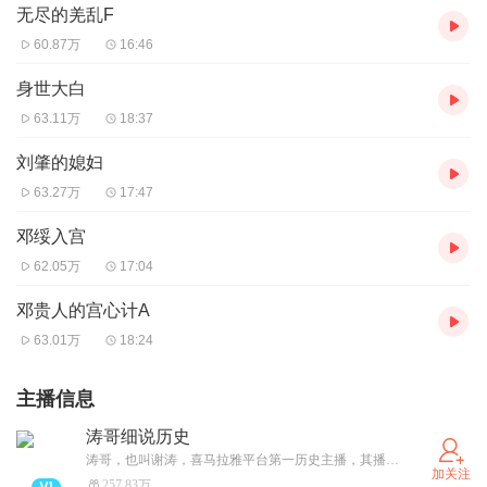
无尽的羌乱F
60.87万
16:46
身世大白
63.11万
18:37
刘肇的媳妇
63.27万
17:47
邓绥入宫
62.05万
17:04
邓贵人的宫心计A
63.01万
18:24
主播信息
涛哥细说历史
涛哥，也叫谢涛，喜马拉雅平台第一历史主播，其播讲的历史系列节目，以其风趣的个性和优美浑厚的声线深得听友喜爱，老少咸宜，在网络音频平台具有相当影响力，其中的《春秋》、《楚汉争霸》《两汉》《三国》《华夏通史》《从三国到明清》《两晋南北朝》《隋唐》《大秦帝国》等等历史专辑，总播放量超过20亿！ 涛哥作为一名历史狂热爱好者，熟读各种历史典籍，在播讲过程中，融会贯通各种历史资料，博古通今，幽默风趣，让枯燥的历史事件变为一个一个有趣的故事，让一个一个历史人物鲜活呈现在你的面前。
加关注
257.83万