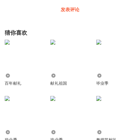
发表评论
猜你喜欢
490
210
71.06万
百年献礼
献礼祖国
毕业季
135
4.27万
1711
毕业季
毕业季
教师节献礼