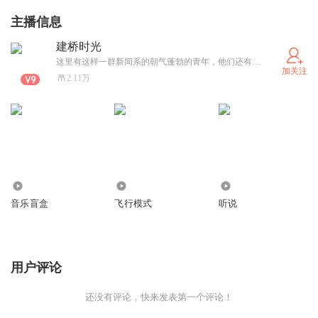
主播信息
建桥时光
这里有这样一群新闻系的朝气蓬勃的青年，他们还有一个共同的天地——那就是“建桥时光”原创网络电台。你听着，你也享受着，更多的是你与我们一起遨游在精神的世界里，感受着声音的魅力，收获着自己想要的那一点温存。
加关注
2.11万
6779
2.10万
3.64万
音乐盲盒
飞行模式
听说
用户评论
还没有评论，快来发表第一个评论！