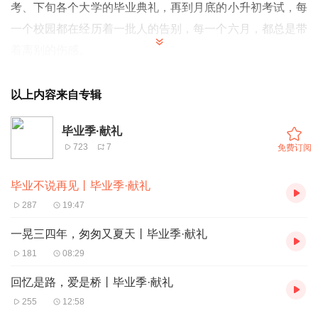
考、下旬各个大学的毕业典礼，再到月底的小升初考试，每
一个校园都在经历着一批人的告别，每一个六月，都总是带
着离别的伤感。
以上内容来自专辑
毕业季·献礼
723
7
免费订阅
毕业不说再见丨毕业季·献礼
287
19:47
一晃三四年，匆匆又夏天丨毕业季·献礼
181
08:29
回忆是路，爱是桥丨毕业季·献礼
255
12:58