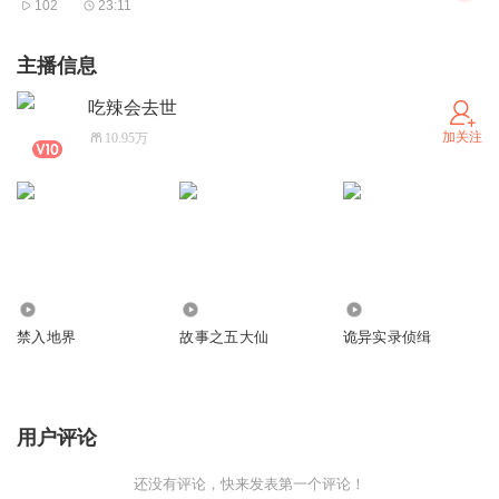
102
23:11
主播信息
吃辣会去世
加关注
10.95万
27.05万
25.27万
8.71万
禁入地界
故事之五大仙
诡异实录侦缉
用户评论
还没有评论，快来发表第一个评论！