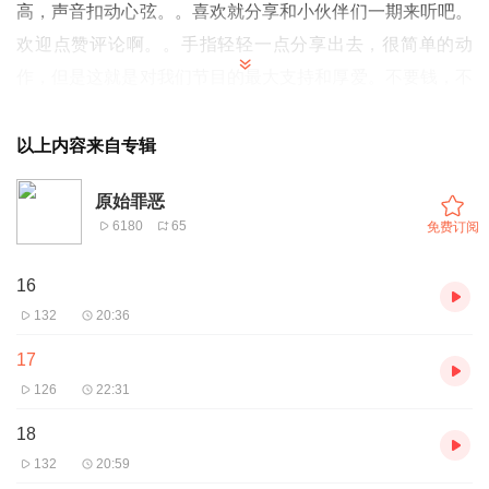
高，声音扣动心弦。。喜欢就分享和小伙伴们一期来听吧。
欢迎点赞评论啊。。手指轻轻一点分享出去，很简单的动
作，但是这就是对我们节目的最大支持和厚爱。不要钱，不
要赞助。只要您的的多分享，多评论。。还等什么亲。动手
吧绝对的良心作品，情节丰富多彩，跌宕起伏，音质高，声
以上内容来自专辑
音扣动心弦。。喜欢就分享和小伙伴们一期来听吧。欢迎点
原始罪恶
赞评论啊。。手指轻轻一点分享出去，很简单的动作，但是
6180
65
免费订阅
这就是对我们节目的最大支持和厚爱。不要钱，不要赞助。
只要您的的多分享，多评论。。还等什么亲。动手吧
16
132
20:36
17
126
22:31
18
132
20:59