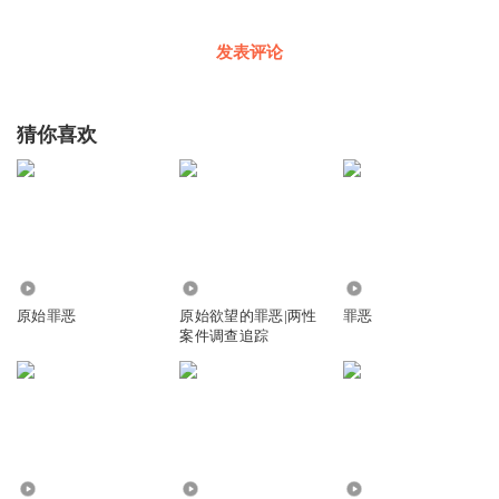
发表评论
猜你喜欢
7.44万
10.02万
8558
原始罪恶
原始欲望的罪恶|两性
罪恶
案件调查追踪
6233
835
5272