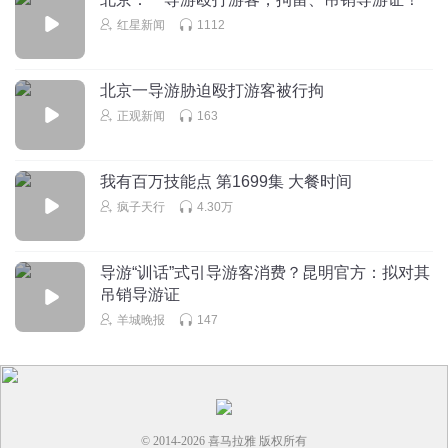
红星新闻
1112
北京一导游胁迫殴打游客被行拘
正观新闻
163
我有百万技能点 第1699集 大餐时间
疯子天行
4.30万
导游“训话”式引导游客消费？昆明官方：拟对其
吊销导游证
羊城晚报
147
© 2014-
2026
喜马拉雅 版权所有