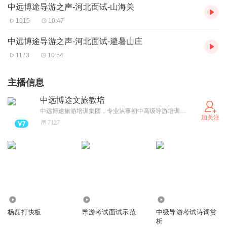
中远博途导游之声-河北面试-山海关
1015
10:47
中远博途导游之声-河北面试-避暑山庄
1173
10:54
主播信息
中远博途文旅教培
中远博途旅游培训集团，专业从事初中高级导游培训的机构，目前中国规模辐射20个省份，让5万人成功进入旅游行业。连续20年导游考试通过人数和通过率名列前茅。统一咨询热线4000090862。负责人杨磊老师，全国优秀导游员，国家高级导游员，首批中国好导游，国家金牌导游员。
加关注
7127
4738
17
919
杨磊打快板
导游考试面试示范
中级导游考试诗词赏
析