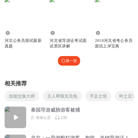
8036
2.77万
8534
河北公务员面试最新
河北省导游证考试面
2018河北省考公务员
真题
试景区讲解
面试上岸宝典
换一批
相关推荐
技能交换大师
主人帮我充充电
手足之情
时之足音
泰国导游威胁游客被捕
依依心言
130
北京：一导游殴打游客，拘留、吊销导游证！