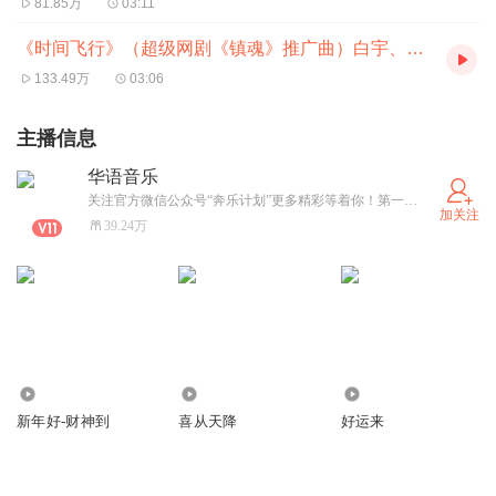
81.85万
03:11
配唱制作人：张赢
《时间飞行》（超级网剧《镇魂》推广曲）白宇、朱一龙
录音工程师：刘晨野 芦悦
133.49万
03:06
混音&母带：NEM Studios
主播信息
华语音乐
音乐出品发行：北京听见时代娱乐传媒有限公司
关注官方微信公众号“奔乐计划”更多精彩等着你！第一时间发布最新最潮的华语流行音乐，不容错过！
加关注
39.24万
白 宇：翻涌眼底的光影和熟悉的声音
3
3
0
朱一龙：沉默在黑暗中伫立替你呼吸
新年好-财神到
喜从天降
好运来
白 宇：曾经并肩交换过勇气在撼动我内心