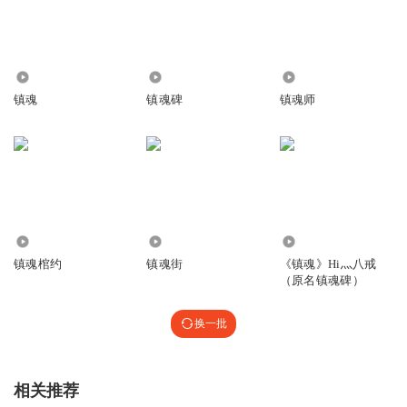
回复
2018-07-03
195
朱一龙：曾经并肩是你让念力刻在了我记忆
听友125667124
回复 @
Sirius_ax
:
确认过眼神，是看过名著的人
1.09万
94.36万
24.39万
白 宇：我知道我可以这样笃定
明明如月惊鹊
镇魂
镇魂碑
镇魂师
唱得好好听。安静舒服。
回复
2018-07-03
117
朱一龙：多认真多少的坚定
听友2495674
白 宇：怎么取舍才有意义
镇，恶者之心 扬，善者之德♡
7254
3789
1.22万
回复
2018-07-08
112
朱一龙：经过多少练习才会成为这样的你
镇魂棺约
镇魂街
《镇魂》Hi灬八戒
（原名镇魂碑）
刘g鑫
回复 @
听友2495674
:
这句话现在成了我的座右铭
白 宇：我始终在这里等一个消息
换一批
QQLING0
朱一龙：你也没放弃
赵云澜给人的是一种瘩帅瘩帅的感觉，沈巍则是一种风度翩
翩，斯文儒雅的形象。两个人在一起就给人一种很搭的感受
相关推荐
合 唱：跨越时间一起飞行
回复
2018-07-18