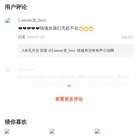
用户评论
不需要理由就那样笃定
Lamour龙_hero
❤️❤️❤️❤️❤️镇魂女孩们无处不在
朱一龙：多认真多少的坚定 怎么取舍才有意义
回复
2018-07-05
320
A未见月光
回复 @
Lamour龙_hero
:
镇魂有没有有声小说啊
经过多少练习才会成为这样的你
白 宇：我始终在这里等一个消息 你也没放弃
Sirius_ax
每个人在为别人做什么的时候，哪怕他再心甘情愿，再默默
无声，心里也总会有那么一丝希望，希望有一天对方能看
合 唱：跨越时间一起飞行
见，我不能免俗。
查看更多评论
回复
——————————————————————
2018-07-03
255
Sirius_ax
白 宇：泛起微光的风景 和时空的漂移
猜你喜欢
有一个人，我和他萍水相逢，什么关系也没有，在他心里，
我只是个说过两句话的陌生人。 可我还是想再多看他一眼。
重新在这个末世纪 和你交集