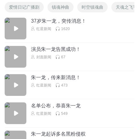
103
爱情日记广播剧
镇魂神曲
时空镇魂曲
天魂之飞宇
——————————————————————
北港不夏_r1
37岁朱一龙，突传消息！
“沈巍最后往南方看了一眼，正好与赵云澜的目光在空中相
红星新闻
1620
撞，他忽然非常轻地笑了一下，就像须臾间花开的春天。”
朱一龙：别放弃我们的坚定
回复
2018-07-08
84
白 宇：命运依旧会有意义
演员朱一龙告黑成功！
听友100538336
封面新闻
67
喜欢镇魂，
朱一龙：经过多少练习才会重燃这一颗心
回复
2018-07-02
82
朱一龙，传来新消息！
白 宇：我停留在这里等你的消息
红星新闻
473
听友53159159
啊啊啊！两男主真是太有CP感了！沉溺在朱一龙的眼神里！
朱一龙：永远不说放弃
回复
2018-07-14
62
名单公布，恭喜朱一龙
合 唱：跨越时间一起飞行
红星新闻
549
听友117707209
哪天出来有声书那更好呢，入坑了，要去看小说去了，想象
画面就是他们两个了
朱一龙起诉多名黑粉侵权