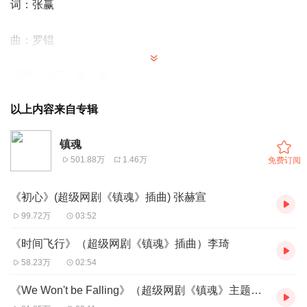
词：张赢
曲：罗锟
演唱：白宇、朱一龙
以上内容来自专辑
监制：宋鹏飞
镇魂
501.88万
1.46万
免费订阅
制作人：陈雪燃（美国） 张赢
《初心》(超级网剧《镇魂》插曲) 张赫宣
编曲：罗锟 陈雪燃（美国）
99.72万
03:52
《时间飞行》（超级网剧《镇魂》插曲）李琦
吉他：胡晨
58.23万
02:54
和音：许一鸣
《We Won't be Falling》（超级网剧《镇魂》主题曲）陈雪燃