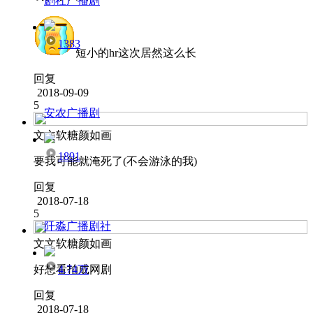
剧社广播剧
1383
短小的hr这次居然这么长
回复
2018-09-09
5
安农广播剧
文文软糖颜如画
1891
要我可能就淹死了(不会游泳的我)
回复
2018-07-18
5
阡淼广播剧社
文文软糖颜如画
4.74万
好想看拍成网剧
回复
2018-07-18