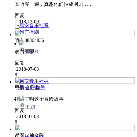
又听完一遍，真想他们拍成网剧……
回复
2018-12-09
易安音乐社系
13
列广播剧
听友88364836
4.99万
表白墨墨
回复
2018-07-03
8
易安音乐社林
恩情一旦抛
墨 音乐相关
结束了啊这个冒险故事
9179
回复
2018-07-03
6
易安小仙女吖