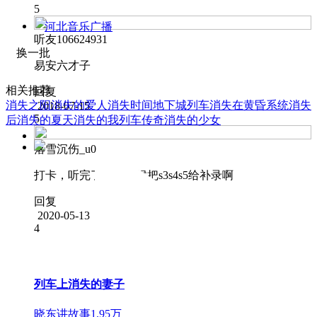
5
河北音乐广播
听友106624931
换一批
易安六才子
相关推荐
回复
消失之阳
消失的爱人
消失时间
地下城列车
消失在黄昏
系统消失
2018-07-15
5
后
消失的夏天
消失的我
列车传奇
消失的少女
落雪沉伤_u0
打卡，听完了，啥时候把s3s4s5给补录啊
回复
2020-05-13
4
列车上消失的妻子
晓东讲故事
1.95万