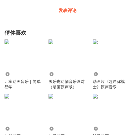
发表评论
猜你喜欢
11.96万
6.31万
76.28万
儿童动画音乐｜简单
贝乐虎动物音乐派对
动画片《超迷你战
易学
（动画原声版）
士》原声音乐
8.82万
517
193.24万