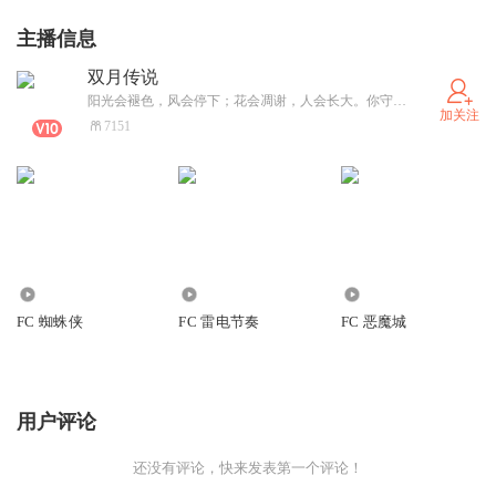
主播信息
双月传说
阳光会褪色，风会停下；花会凋谢，人会长大。你守护的光耀终有一天会黯淡。
加关注
7151
3.78万
2702
6.11万
FC 蜘蛛侠
FC 雷电节奏
FC 恶魔城
用户评论
还没有评论，快来发表第一个评论！