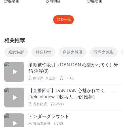
沙雕动画
沙雕动画
沙雕动画
换一批
相关推荐
魔武魅影
魅音魅世
穿越之魅魔
异界之魅影
渐渐被你吸引（DAN DAN 心魅かれてく）宋
鸽 浮浮(3)
白浮浮_白玉京
5.81万
【直播回听】DAN DAN 心魅かれてく——
Field of View（牧马人_te的推荐）
九月奶糖
2683
アンダーグラウンド
舞动青春魂
58