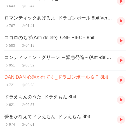
643
03:47
ロマンティックあげるよ_ドラゴンボール 8bit Version3
767
01:41
ココロのちず(Anti-delete)_ONE PIECE 8bit
583
04:19
コンディション・グリーン ～緊急発進～(Anti-delete)_機動警察パトレイバー 8bit
951
03:52
DAN DAN 心魅かれてく_ドラゴンボールＧＴ 8bit
721
03:28
ドラえもんのうた_ドラえもん 8bit
621
02:57
夢をかなえてドラえもん_ドラえもん 8bit
974
04:01