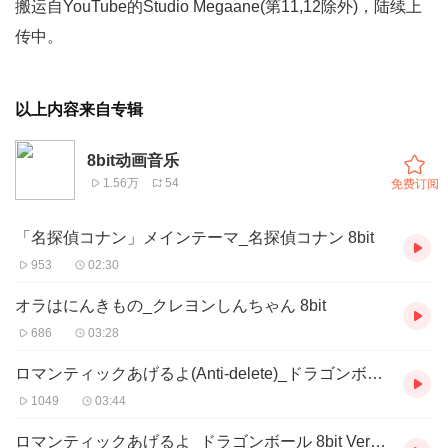
搬运自YouTube的Studio Megaane(第11,12除外)，陆续上
传中。
以上内容来自专辑
8bit动画音乐
1.56万
54
免费订阅
「名探偵コナン」メインテーマ_名探偵コナン 8bit
953
02:30
オラはにんきもの_クレヨンしんちゃん 8bit
686
03:28
ロマンティックあげるよ(Anti-delete)_ドラゴンボール 8bit Version1
1049
03:44
ロマンティックあげるよ_ドラゴンボール 8bit Version2