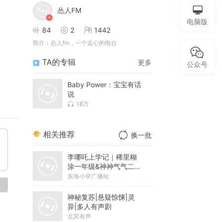
怂人FM
电脑版
84
2
1442
简介：
怂人fm，一个走心的电台
TA的专辑
更多
公众号
Baby Power：宝宝有话
说
18万
相关推荐
换一批
李哪吒上学记｜稀里糊
涂一年级&神神气气二年
级
东海小学广播站
论
神秘复苏|悬疑惊悚|灵
异|多人有声剧
北冥有声