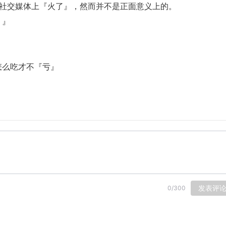
国内的社交媒体上『火了』，然而并不是正面意义上的。
？』
』
怎么吃才不『亏』
发表评
0
/
300