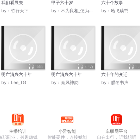
我们看展去
甲子六十岁
六十个故事
by：
竹行天下
by：
不为良相_便为良医
by：
哈飞读书
1599
3.4万
1.
明亡清兴六十年
明亡清兴六十年
六十年的变迁
by：
Lee_TG
by：
秦风神韵
by：
腊冬书声
主播培训
小雅智能
车联网平台
兼职副业，兴趣赚钱
智能硬件，连接赋能
自在出行，听我想听