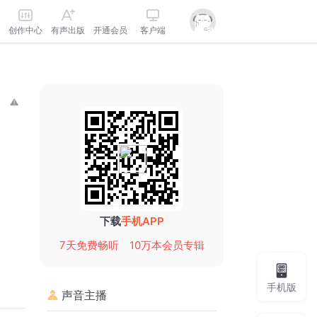
创作中心
有声出版
开通会员
客户端
下载
手机APP
7天免费畅听
10万本会员专辑
手机版
声音主播