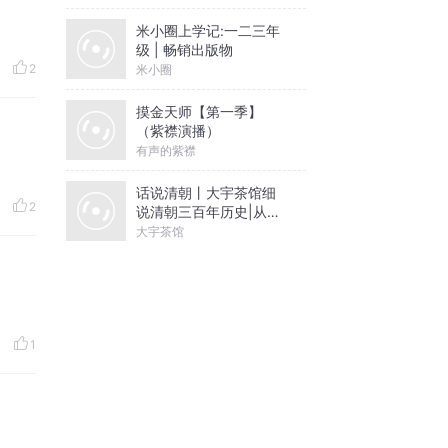
米小圈上学记:一二三年
级 | 畅销出版物
2
米小圈
摸金天师【第一季】
（紫襟演播）
有声的紫襟
话说清朝丨大宇茶馆细
2
说清朝三百年历史|从努
尔哈赤到末代皇帝溥仪|
大宇茶馆
康熙雍正乾隆
1