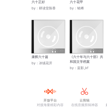
六十正好
六十花甲
by：
耕读堂陈香
by：
铭稀
2368
2320
康辉六十篇
《六十年与六十部》共
和国文学档案
by：
冰绒花开
by：
蓝影_kf
开放平台
云剪辑
对接海量精彩内容
在线音频剪辑神器