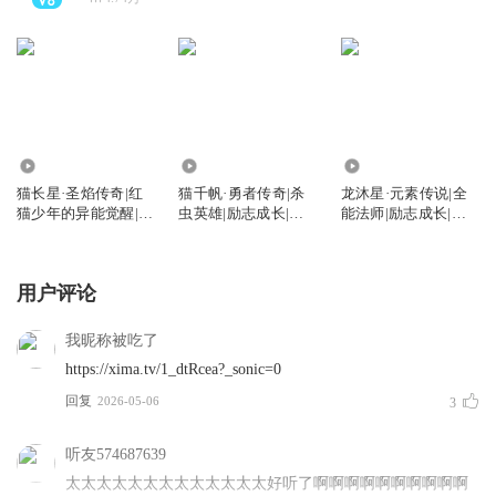
1017.57万
25.88万
28.96万
猫长星·圣焰传奇|红
猫千帆·勇者传奇|杀
龙沐星·元素传说|全
猫少年的异能觉醒|猫
虫英雄|励志成长|猫
能法师|励志成长|猫
不理故事
不理故事
不理故事
用户评论
我昵称被吃了
https://xima.tv/1_dtRcea?_sonic=0
回复
2026-05-06
3
听友574687639
太太太太太太太太太太太太太好听了啊啊啊啊啊啊啊啊啊啊