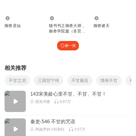
回复
2026-05-30
0
90.73万
2731
263.22万
多友兼罗战粉
回复 @
心去流浪吧
:
对呀！
御兽灵仙
猫书书之御兽大师，
御兽诸天
御兽学院篇（非官
方）
小人吃甜爪
换一批
不高兴我的会员快没
回复
2026-05-03
0
相关推荐
小人吃甜爪
回复 @
小人吃甜爪
:
了
不甘之泪
三国甘宁传
不甘最后
情有不甘
神
寒山不赠礼
143宋美龄心里不甘、不甘、不甘！
有人互关吗？
阳光书斋
8.67万
回复
2026-05-03
0
花晴月色
秦吏-546 不甘的咒语
⑦
阿波罗的小灶剧社
3.57万
回复
2026-05-03