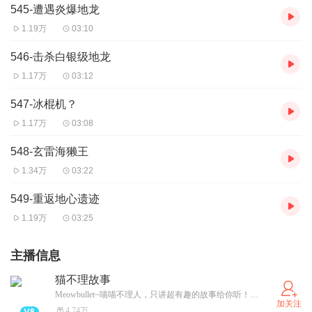
545-遭遇炎爆地龙
1.19万
03:10
546-击杀白银级地龙
1.17万
03:12
547-冰棍机？
1.17万
03:08
548-玄雷海獭王
1.34万
03:22
549-重返地心遗迹
1.19万
03:25
主播信息
猫不理故事
Meowbullet~喵喵不理人，只讲超有趣的故事给你听！这里有最会讲故事的喵，每晚不讲故事就生气，快来哄TA开心吧！
加关注
4.74万