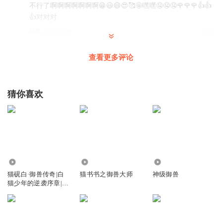
不行了啊啊啊啊啊啊啊😁😃😄😍🥰🤩嘿嘿🤤🤤🤤🌹🌹🌹👍👍
👍对对对
回复
2026-05-09
2
雾鸾凤鸣
查看更多评论
4
回复
2026-05-03
1
猜你喜欢
听友495169756
钱
回复
2026-05-03
1
凤清玉
2167.66万
1.24万
223.62万
好好听呀😀
猫砚白·御兽传奇|白
猫书书之御兽大师
神级御兽
猫少年的逆袭序章|猫
回复
2026-05-03
1
不理故事
心去流浪吧
雷临珠不是有吗？