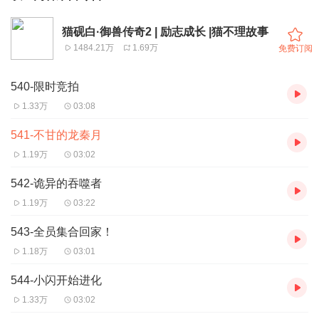
猫砚白·御兽传奇2 | 励志成长 |猫不理故事
1484.21万
1.69万
免费订阅
540-限时竞拍
1.33万
03:08
541-不甘的龙秦月
1.19万
03:02
542-诡异的吞噬者
1.19万
03:22
543-全员集合回家！
1.18万
03:01
544-小闪开始进化
1.33万
03:02