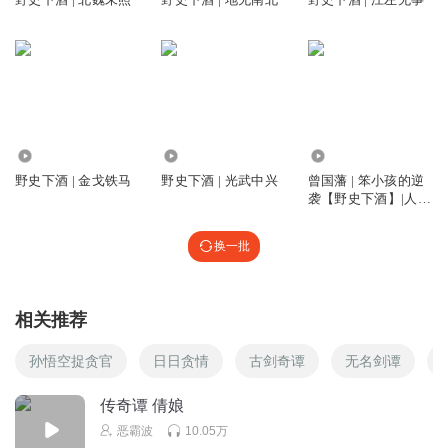
回复
2020-06-06
4
舜_wd
回复 @
正太的黄瓜
:
当权者管你能不能。只管你忠不忠。
听友392589782
欧罗巴及其精华衍生地 向着解决“人为什么活着”坚定前进 东
41.28万
102.86万
41.30万
北亚大陆为极少数人之私安排所有资源 几千年走过来 差距就
野史下酒 | 金戈铁马
野史下酒 | 光武中兴
曾国藩 | 笨小孩的逆
是几千年
袭【野史下酒】|人物
回复
2023-12-29
5
传记
换一批
竹不留声雁渡寒潭
忠于一人需贪 忠于一群人则不敢贪 金字塔由上压下，由少至
多才能稳固
相关推荐
回复
2023-05-03
5
孙悟空捉贪官
日日贪情
古剑奇谭
无名剑谭
老五吃冰
传奇谭 倩娘
能不能让这大飞说话小点声！
恶霸波
10.05万
回复
2023-03-16
5