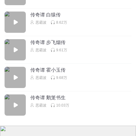
五福1983
传奇谭 白猿传
2020年春节在听，这集跟现在的实际情况简直一摸一样啊
恶霸波
8.62万
回复
2020-02-01
5
传奇谭 步飞烟传
爱晒太阳的小呆瓜
恶霸波
9.61万
别说什么贪官付出大于收入，他还拥有权利呢好吧。而且他
做的事有多少真是他自己做成的？要论功劳他地下的人更功
不可没吧
传奇谭 霍小玉传
回复
2023-06-16
4
恶霸波
9.68万
卜良大帅
传奇谭 鹅笼书生
别开背景音乐不好吗
恶霸波
10.03万
回复
2021-06-05
4
MrEee
历史是个工具是个载体是个信息 来解决哲学三大问题 我是谁
从哪来 到哪去