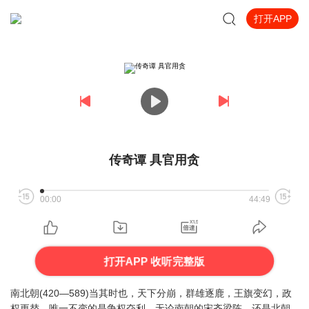
打开APP
传奇谭 具官用贪
00:00
44:49
打开APP 收听完整版
南北朝(420—589)当其时也，天下分崩，群雄逐鹿，王旗变幻，政
权更替，唯一不变的是争权夺利。无论南朝的宋齐梁陈，还是北朝