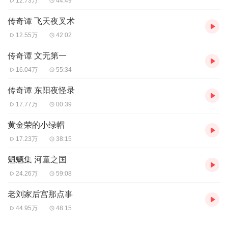
12.73万
44:49
传奇谭 飞天夜叉术
12.55万
42:02
传奇谭 文无第一
16.04万
55:34
传奇谭 东阳夜怪录
17.77万
00:39
黄金荣的小绿帽
17.23万
38:15
魍魉集 河童之国
24.26万
59:08
老刘家后宫那点事
44.95万
48:15