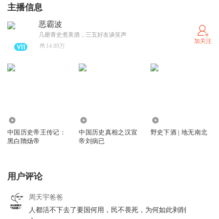
主播信息
恶霸波
几册青史煮美酒，三五好友谈笑声
加关注
14.89万
32.77万
91.70万
77.89万
中国历史帝王传记：
中国历史真相之汉宣
野史下酒 | 地无南北
黑白隋炀帝
帝刘病已
用户评论
周天宇爸爸
人都活不下去了要国何用，民不畏死，为何如此剥削