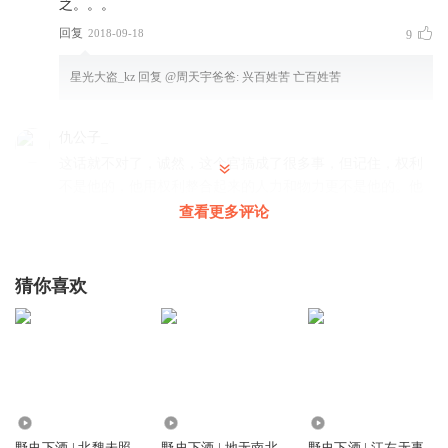
之。。。
回复
2018-09-18
9
星光大盗_kz
回复 @
周天宇爸爸
:
兴百姓苦 亡百姓苦
仇公子_
这话就不对了，诚然，这个官搞成了很多事，但记住，权利
不是他的，他用权利整合起来的人力和物力更不是他的。他
用国家和人民赋予的权利和人力物力搞出来的几个亿十几个
查看更多评论
亿的项目，不代表他应该收入几个亿
回复
2022-12-13
7
猜你喜欢
正太的黄瓜
所谓史上最强对话有个逻辑错误，贪官不等于能官，贪官中
有能吏，也要废物，这段对话成立的前提条件是所有的贪官
都有很强的执政能力。历史上曹操颁布的招贤令与此相似，
唯才是举，不一道德作为衡量人才的标准。几位嘉宾的水平
75.77万
77.89万
30.30万
真的不咋地
野史下酒 | 北魏未照
野史下酒 | 地无南北
野史下酒 | 江左无事