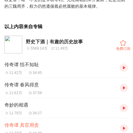
的三魏周齐，权力仍然遵循着必然腐败的基本规律。
以上内容来自专辑
野史下酒｜有趣的历史故事
5569.14万
11.49万
免费订阅
传奇谭 恬不知耻
11.42万
34:45
传奇谭 春风得意
11.61万
37:59
奇妙的相遇
11.79万
34:27
传奇谭 具官用贪