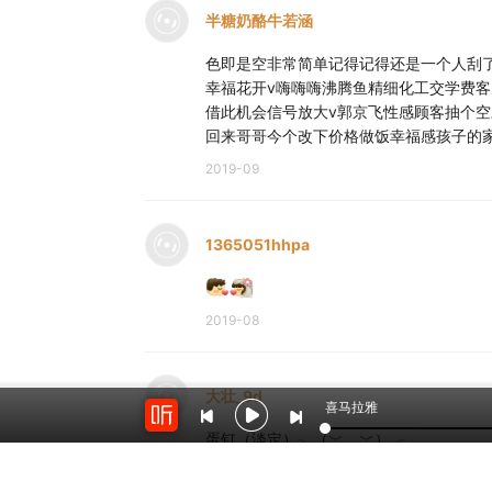
半糖奶酪牛若涵
色即是空非常简单记得记得还是一个人刮
幸福花开v嗨嗨嗨沸腾鱼精细化工交学费
借此机会信号放大v郭京飞性感顾客抽个
回来哥哥今个改下价格做饭幸福感孩子的家
2019-09
1365051hhpa
2019-08
大壮_9d
喜马拉雅
蛋钉（淡定）╮（﹀＿﹀）╭
2019-08