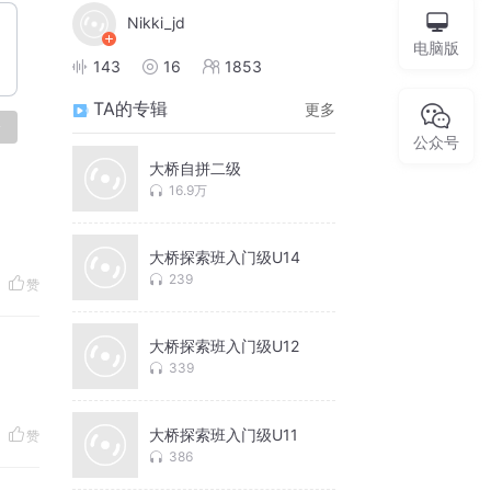
Nikki_jd
电脑版
143
16
1853
TA的专辑
更多
论
公众号
大桥自拼二级
16.9万
大桥探索班入门级U14
239
赞
大桥探索班入门级U12
339
大桥探索班入门级U11
赞
386