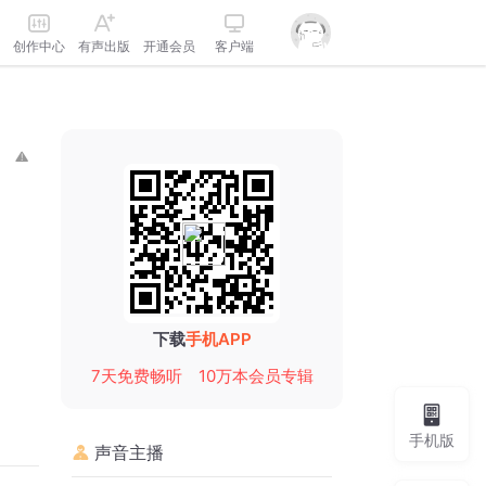
创作中心
有声出版
开通会员
客户端
下载
手机APP
7天免费畅听
10万本会员专辑
手机版
声音主播