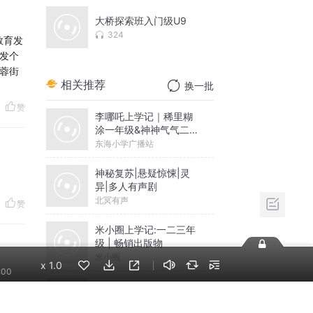
大桥探索班入门级U9
324
教育发
发个
蓉街
相关推荐
换一批
赞
李哪吒上学记｜稀里糊
涂一年级&神神气气二年
级
东海小学广播站
神秘复苏|悬疑惊悚|灵
异|多人有声剧
北冥有声
赞
米小圈上学记:一二三年
级 | 畅销出版物
米小圈
x
1.0
:00
摸金天师【第一季】
（紫襟演播）
赞