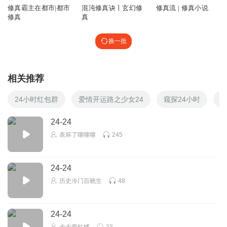
修真霸主在都市|都市
混沌修真诀丨玄幻修
修真流 | 修真小说
修真
真
换一批
相关推荐
24小时红包群
爱情开运路之少女24
窥探24小时
2
24-24
表坏了噻噻噻
245
24-24
历史冷门百晓生
48
24-24