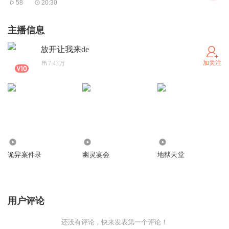
58
20:30
主播信息
放开让我来de
加关注
7.43万
7.38万
1.62万
3193
诡异案件录
幽灵宴会
地狱天堂
用户评论
还没有评论，快来发表第一个评论！