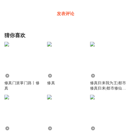
发表评论
猜你喜欢
1.80万
4765
19.49万
修真门派掌门路丨修
修真
修真归来我为王|都市
真
修真归来|都市修仙|
修真
1.27万
3.38万
1.31万