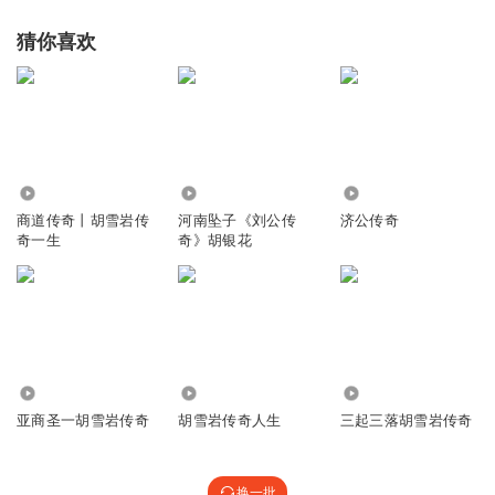
猜你喜欢
3.98万
28.15万
183.47万
商道传奇丨胡雪岩传
河南坠子《刘公传
济公传奇
奇一生
奇》胡银花
3392
1159
6718
亚商圣一胡雪岩传奇
胡雪岩传奇人生
三起三落胡雪岩传奇
换一批