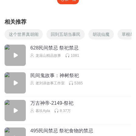
相关推荐
这个世界真胡闹
回到五胡当暴民
胡说仙魔
草根胡
628民间禁忌 祭祀禁忌
龙庙山精品故事
1081
民间鬼故事：神树祭祀
老刘讲故事工作室
5385
万古神帝-2149-祭祀
暮玖Ayla
8.37万
495民间禁忌 祭祀食物的禁忌