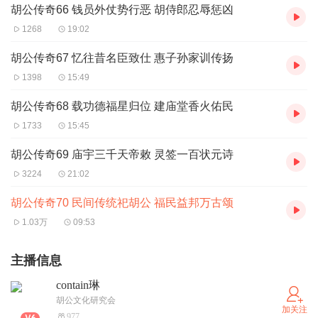
胡公传奇66 钱员外仗势行恶 胡侍郎忍辱惩凶
1268
19:02
胡公传奇67 忆往昔名臣致仕 惠子孙家训传扬
1398
15:49
胡公传奇68 载功德福星归位 建庙堂香火佑民
1733
15:45
胡公传奇69 庙宇三千天帝敕 灵签一百状元诗
3224
21:02
胡公传奇70 民间传统祀胡公 福民益邦万古颂
1.03万
09:53
主播信息
contain琳
胡公文化研究会
加关注
977