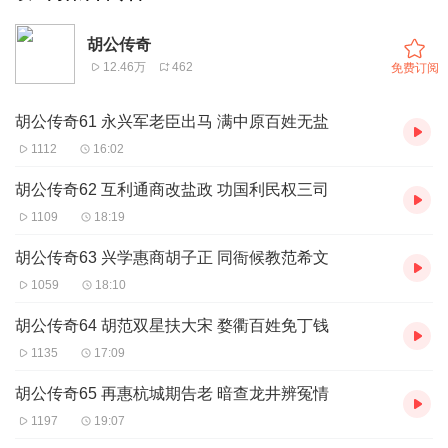
胡公传奇
12.46万
462
免费订阅
胡公传奇61 永兴军老臣出马 满中原百姓无盐
1112
16:02
胡公传奇62 互利通商改盐政 功国利民权三司
1109
18:19
胡公传奇63 兴学惠商胡子正 同衙候教范希文
1059
18:10
胡公传奇64 胡范双星扶大宋 婺衢百姓免丁钱
1135
17:09
胡公传奇65 再惠杭城期告老 暗查龙井辨冤情
1197
19:07