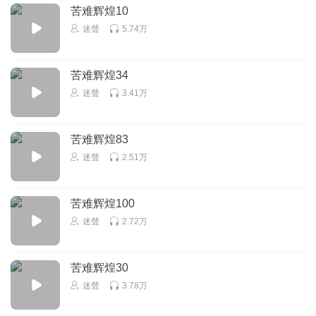
回复
2020-04-17
0
苦难辉煌10
迷聲
5.74万
心清如镜心静如水
回复 @
听友227897089
:
充值买喜点 再用喜点买
集数
苦难辉煌34
迷聲
3.41万
方漱玉
特别喜欢金一南先生的文笔，质朴，深刻，浪漫，深情，还
有机智和勇敢。
苦难辉煌83
回复
2020-09-06
0
迷聲
2.51万
苦难辉煌100
迷聲
2.72万
苦难辉煌30
迷聲
3.78万