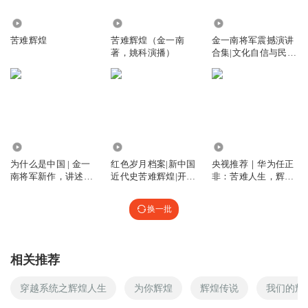
听友121991566
回复 @
听友256388337
:
所言极是
2095
459.66万
158.98万
苦难辉煌
苦难辉煌（金一南
金一南将军震撼演讲
著，姚科演播）
合集|文化自信与民族
爱OO
复兴苦难辉煌
代价太大了
回复
2020-12-26
1
陈松麟
621.27万
13.27万
210.71万
遵义会议
为什么是中国 | 金一
红色岁月档案|新中国
央视推荐｜华为任正
回复
2019-06-15
1
南将军新作，讲述中
近代史苦难辉煌|开国
非：苦难人生，辉煌
国苦难辉煌
功勋大揭秘|毛泽东|
成就
百年历史大变局|军事
qzuser_qgxp
换一批
历史
任何时候都要靠自己解决自己的问题 靠谁都不如靠自己！
回复
2019-05-20
1
相关推荐
听友227897089
穿越系统之辉煌人生
为你辉煌
辉煌传说
我们的辉
都买了怎么还不能听？