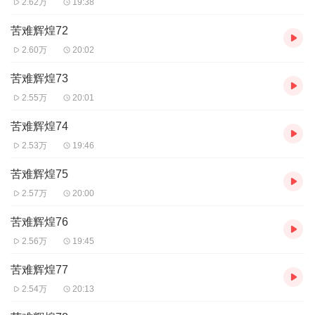
大力量，以中华大地为舞台，发生了猛烈碰撞。共产党人以
2.62万
19:38
马克思列宁主义、国民党人以三民主义、日本昭和军阀集团
苦难辉煌72
精英以法西斯主义，在中国展开了一场意义深远的冲撞与较
2.60万
20:02
量。最终，中国共产党领导的工农红军和中国革命由此成为
苦难辉煌73
一只火中凤凰，从苦难走向辉煌，从此真正吹响了中华民族
2.55万
20:01
伟大复兴的世界性强音。
苦难辉煌74
【主播简介】
2.53万
19:46
姚科，演播的代表作有：徐贵祥《历史的天空》、都梁《狼
苦难辉煌75
烟北平》、王兴东《建国大业》、史铁生《病隙笔记》、储
2.57万
20:00
福金《黑白》、大力金刚掌《茅山后裔》等。
苦难辉煌76
2.56万
19:45
【作者简介】
金一南，国防大学战略教研部教授，少将军衔。主要研究方
苦难辉煌77
向：国家安全战略，国际冲突与危机处理。曾赴美国国防大
2.54万
20:13
学和英国皇家军事科学院学习。著作《苦难辉煌》获图书出