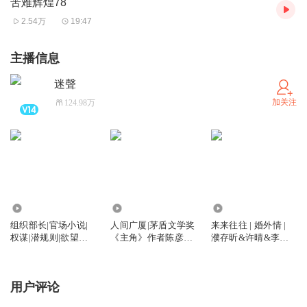
苦难辉煌78
版最高奖项“中国出版政府奖”，中组部和中宣部联合向全国
2.54万
19:47
党员干部推荐。在“最受中央国家机关干部欢迎的10本书”评
选中，《苦难辉煌》排名第一。
主播信息
迷聲
【购买须知】
加关注
124.98万
1、本作品为付费有声书，购买成功后，即可收听，可下载
重复收听。
2、版权归【中作华文】所有，严禁翻录成任何形式，严禁
在任何第三方平台传播，违者将追究其法律责任。
3、如在充值/购买环节遇到问题，可以通过页面右上方按
12.86万
10.76万
15.92万
钮，分享至微信内使用微信支付完成购买。
组织部长|官场小说|
人间广厦|茅盾文学奖
来来往往 | 婚外情 |
4、在购买过程中，如果你有任何问题，可以在微信搜索公
权谋|潜规则|欲望斗
《主角》作者陈彦最
濮存昕&许晴&李小
争
新作品|分房
冉主演都市情感剧原
众号【bestxmly】或搜索【喜马拉雅付费精品】来随时咨询
著 | 作者池莉
问题，也可以拨打客服电话：0514-82395811。
用户评论
5、本专辑仅限大陆范围内下载收听。