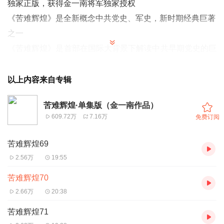
独家正版，获得金一南将军独家授权
《
苦难辉煌》是全新概念中共党史、军史，新时期经典巨著
之一
《苦难辉煌》是首部在国际大背景下解读中共早期党史的巨
著
《苦难辉煌》首次使用战略思维、战略意识点评中国近现代
以上内容来自专辑
史
苦难辉煌·单集版（金一南作品）
《苦难辉煌》告诉我们中国红色政权为什么能够存在？中国
609.72万
7.16万
免费订阅
共产党的力量从哪里来？
苦难辉煌69
【内容简介】
2.56万
19:55
二十世纪在世界东方，最激动人心与震撼人心的，莫过于中
苦难辉煌70
华民族从东亚病夫到东方巨龙、从百年沉沦到百年复兴这一
2.66万
20:38
历史命运的大落大起。在这一命运形成过程中，中国国民
党、中国共产党、苏共与共产国际、日本昭和军阀集团这四
苦难辉煌71