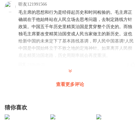
听友121991566
毛主席的思想和行为是经得起历史和时间检验的。毛主席正
确就在于他始终站在人民立场去思考问题，去制定路线方针
政策。中国五千年历史里精英治国是贯穿整个历史的。而独
独毛主席要改变精英治国变成人民当家做主的新历史。这也
给新中国的未来定下了基本路线基调，即人民中国基调!人民
中国是中国始终立于不败之地的定海神针。如果离开人民彻
底走精英治国老路，历史周期率就会再度重演。
回复
2026-06-25
3
1898320talz
查看更多评论
遵义会议
回复
2019-07-23
3
猜你喜欢
听友256388337
若毛泽东在，龚楚这样的叛徒不可能冠冕堂皇的回来并怡享
晚年，有些事是应该有原则和底线的。
回复
2021-01-10
1