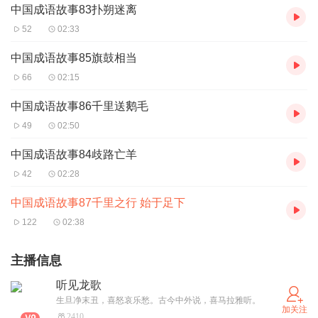
中国成语故事83扑朔迷离
52
02:33
中国成语故事85旗鼓相当
66
02:15
中国成语故事86千里送鹅毛
49
02:50
中国成语故事84歧路亡羊
42
02:28
中国成语故事87千里之行 始于足下
122
02:38
主播信息
听见龙歌
生旦净末丑，喜怒哀乐愁。古今中外说，喜马拉雅听。
加关注
2410